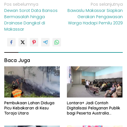
N
Pos sebelumnya
Pos selanjutnya
Dewan Sorot Data Bansos
Bawaslu Makassar Siapkan
a
Bermasalah hingga
Gerakan Pengawasan
v
Drainase Dangkal di
Warga Hadapi Pemilu 2029
i
Makassar
g
a
s
i
Baca Juga
p
o
s
Pembukaan Lahan Diduga
Lontara+ Jadi Contoh
Picu Kebakaran di Kesu
Digitalisasi Pelayanan Publik
Toraja Utara
bagi Peserta Australia
Awards