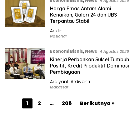
Ekonomi Bisnis
,
News
4 Agustus 2026
Harga Emas Antam Alami
Kenaikan, Galeri 24 dan UBS
Terpantau Stabil
Andini
Nasional
Ekonomi Bisnis
,
News
4 Agustus 2026
Kinerja Perbankan Sulsel Tumbuh
Positif, Kredit Produktif Dominasi
Pembiayaan
Ardiyanti Ardiyanti
Makassar
P
1
2
…
208
Berikutnya »
a
g
i
n