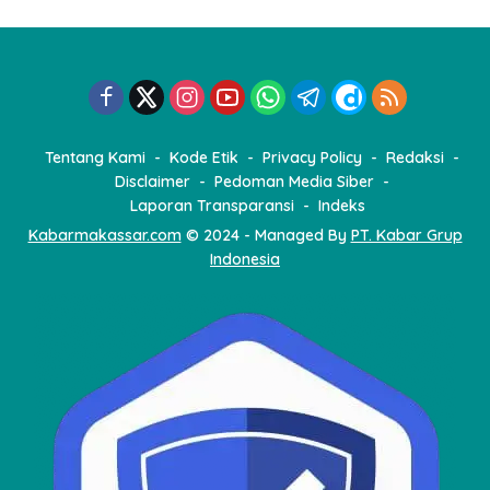
a
s
i
p
o
Tentang Kami
Kode Etik
Privacy Policy
Redaksi
s
Disclaimer
Pedoman Media Siber
Laporan Transparansi
Indeks
Kabarmakassar.com
© 2024 - Managed By
PT. Kabar Grup
Indonesia