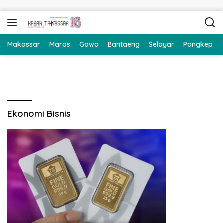
Langsung ke konten
Makassar
Maros
Gowa
Bantaeng
Selayar
Pangkep
Ekonomi Bisnis