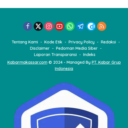
a
s
i
p
o
Tentang Kami
Kode Etik
Privacy Policy
Redaksi
s
Disclaimer
Pedoman Media Siber
Laporan Transparansi
Indeks
Kabarmakassar.com
© 2024 - Managed By
PT. Kabar Grup
Indonesia