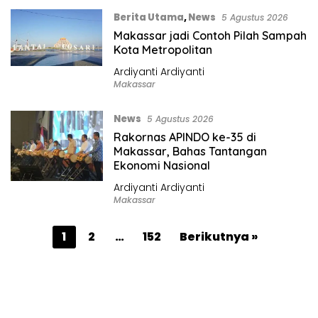
Berita Utama
,
News
5 Agustus 2026
Makassar jadi Contoh Pilah Sampah
Kota Metropolitan
Ardiyanti Ardiyanti
Makassar
News
5 Agustus 2026
Rakornas APINDO ke-35 di
Makassar, Bahas Tantangan
Ekonomi Nasional
Ardiyanti Ardiyanti
Makassar
P
1
2
…
152
Berikutnya »
a
g
i
n