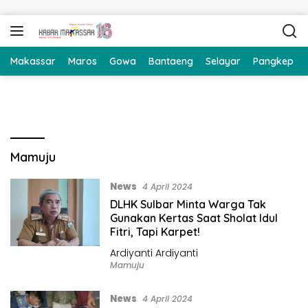
Langsung ke konten
Makassar
Maros
Gowa
Bantaeng
Selayar
Pangkep
Mamuju
News
4 April 2024
DLHK Sulbar Minta Warga Tak
Gunakan Kertas Saat Sholat Idul
Fitri, Tapi Karpet!
Ardiyanti Ardiyanti
Mamuju
News
4 April 2024