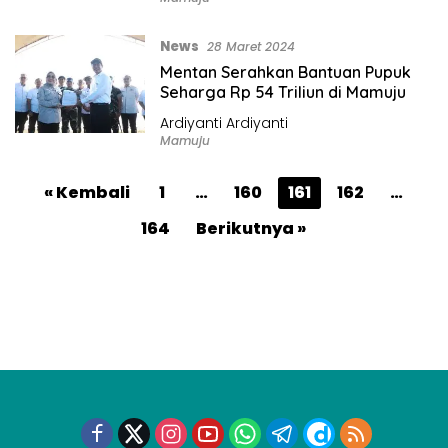
News
28 Maret 2024
Mentan Serahkan Bantuan Pupuk
Seharga Rp 54 Triliun di Mamuju
Ardiyanti Ardiyanti
Mamuju
P
« Kembali
1
…
160
161
162
…
a
164
Berikutnya »
g
i
n
a
s
i
p
o