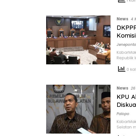
1 kali
News
4 
DKPPRI
Komis
Jenepont
KabarMak
Republik 
0 kali
News
26
KPU Ak
Diskual
Palopo
KabarMak
Selatan 