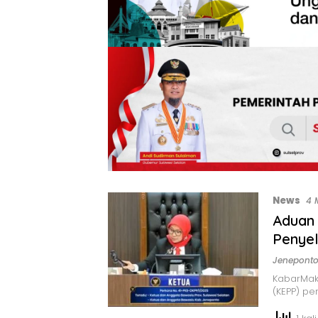
News
4 
Aduan 
Penyel
Jenepont
KabarMak
(KEPP) p