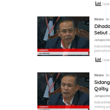
1 kali
News
14
Dihada
Sebut 
Jenepont
KabarMaka
pemohon
1 kali
News
13
Sidang
Qalby 
Jenepont
KabarMak
sidang p