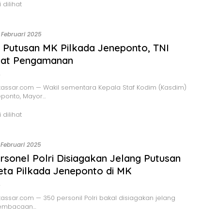
 dilihat
 Februari 2025
 Putusan MK Pilkada Jeneponto, TNI
tat Pengamanan
o
assar.com — Wakil sementara Kepala Staf Kodim (Kasdim)
eponto, Mayor…
 dilihat
 Februari 2025
rsonel Polri Disiagakan Jelang Putusan
ta Pilkada Jeneponto di MK
o
ssar.com — 350 personil Polri bakal disiagakan jelang
pembacaan…