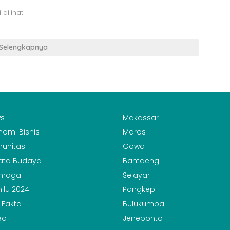
 dilihat
Selengkapnya
s
Makassar
nomi Bisnis
Maros
unitas
Gowa
ata Budaya
Bantaeng
hraga
Selayar
ilu 2024
Pangkep
 Fakta
Bulukumba
eo
Jeneponto