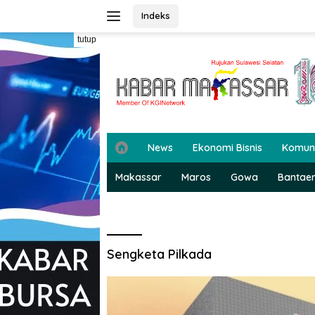
Langsung
Indeks
ke
konten
tutup
H
News
Ekonomi Bisnis
Komun
o
m
Makassar
Maros
Gowa
Bantae
e
Sengketa Pilkada