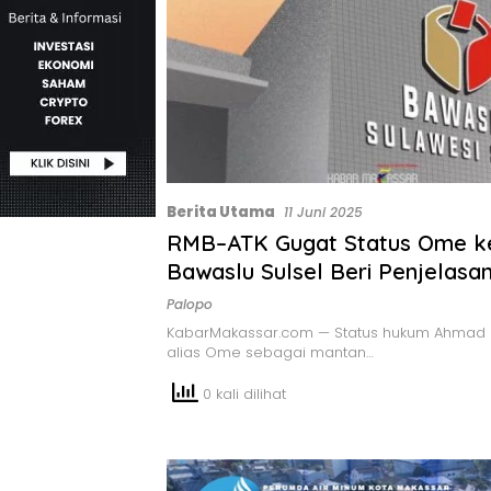
Berita Utama
11 Juni 2025
RMB–ATK Gugat Status Ome k
Bawaslu Sulsel Beri Penjelasa
Palopo
KabarMakassar.com — Status hukum Ahmad S
alias Ome sebagai mantan…
0 kali dilihat