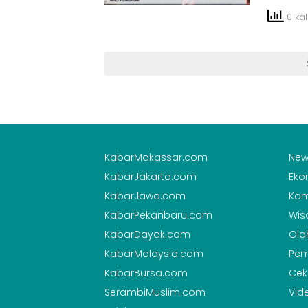
0 kali
KabarMakassar.com
New
KabarJakarta.com
Eko
KabarJawa.com
Kom
KabarPekanbaru.com
Wis
KabarDayak.com
Ola
KabarMalaysia.com
Pem
KabarBursa.com
Cek
SerambiMuslim.com
Vid