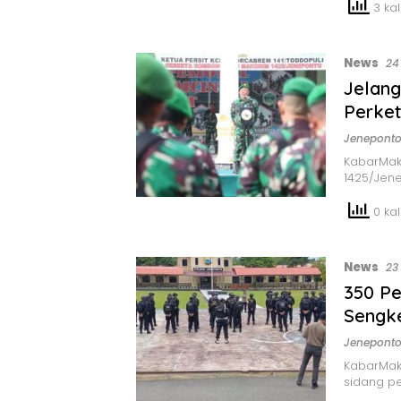
3 kali
News
24
Jelang
Perke
Jenepont
KabarMak
1425/Jen
0 kali
News
23
350 Pe
Sengke
Jenepont
KabarMaka
sidang 