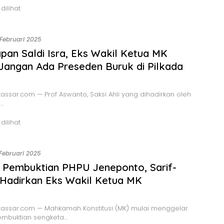
 dilihat
 Februari 2025
pan Saldi Isra, Eks Wakil Ketua MK
Jangan Ada Preseden Buruk di Pilkada
o
ssar.com — Prof Aswanto, Saksi Ahli yang dihadirkan oleh
…
 dilihat
 Februari 2025
 Pembuktian PHPU Jeneponto, Sarif-
Hadirkan Eks Wakil Ketua MK
o
assar.com — Mahkamah Konstitusi (MK) mulai menggelar
embuktian sengketa…