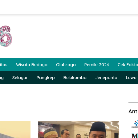
itas
Wisata Budaya
Olahraga
Pemilu 2024
Cek Fakt
ng
Selayar
Pangkep
Bulukumba
Jeneponto
Luwu
Ant