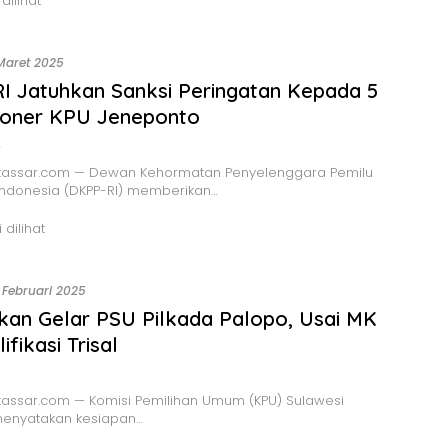
 dilihat
Maret 2025
 Jatuhkan Sanksi Peringatan Kepada 5
ioner KPU Jeneponto
o
assar.com — Dewan Kehormatan Penyelenggara Pemilu
Indonesia (DKPP-RI) memberikan…
 dilihat
 Februari 2025
an Gelar PSU Pilkada Palopo, Usai MK
ifikasi Trisal
assar.com — Komisi Pemilihan Umum (KPU) Sulawesi
menyatakan kesiapan…