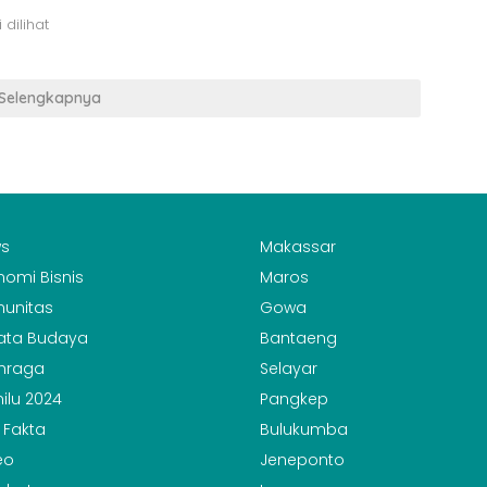
 dilihat
Selengkapnya
s
Makassar
nomi Bisnis
Maros
unitas
Gowa
ata Budaya
Bantaeng
hraga
Selayar
ilu 2024
Pangkep
 Fakta
Bulukumba
eo
Jeneponto