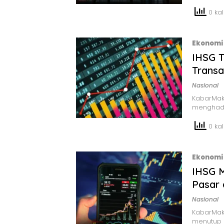
0 kali
Ekonomi 
IHSG T
Transa
Nasional
KabarMak
menghadap
0 kali
Ekonomi 
IHSG M
Pasar 
Nasional
KabarMak
menutup 