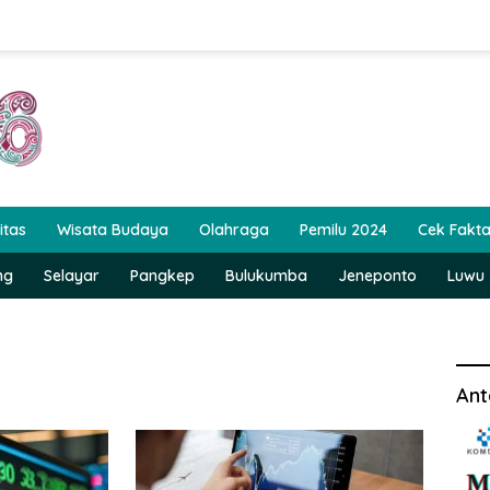
itas
Wisata Budaya
Olahraga
Pemilu 2024
Cek Fakt
ng
Selayar
Pangkep
Bulukumba
Jeneponto
Luwu
Ant