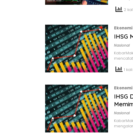
2 kali
Ekonomi 
IHSG M
Nasional
KabarMak
mencatatk
1 kali
Ekonomi 
IHSG D
Memim
Nasional
KabarMak
mengalam