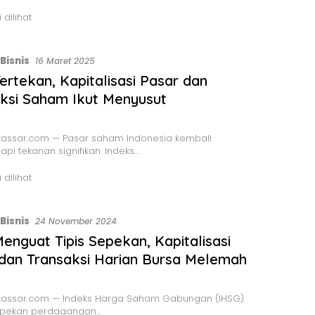
 dilihat
Bisnis
16 Maret 2025
ertekan, Kapitalisasi Pasar dan
ksi Saham Ikut Menyusut
assar.com — Pasar saham Indonesia kembali
i tekanan signifikan. Indeks…
 dilihat
Bisnis
24 November 2024
enguat Tipis Sepekan, Kapitalisasi
dan Transaksi Harian Bursa Melemah
assar.com — Indeks Harga Saham Gabungan (IHSG)
pekan perdagangan…