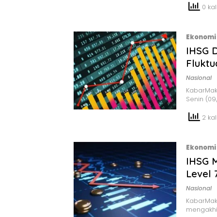
0 kali
Ekonomi 
IHSG D
Fluktu
Nasional
KabarMak
Senin (09
2 kali
Ekonomi 
IHSG 
Level 
Nasional
KabarMak
mengakhi