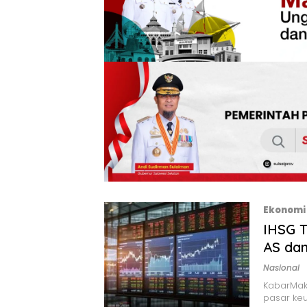
Ekonomi 
IHSG 
AS dan
Nasional
KabarMak
pasar keu