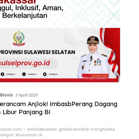
Bisnis
3 April 2025
Terancam Anjlok! ImbasbPerang Dagang
 Libur Panjang BI
assar.com — Ketidakpastian global kembali menghantui
angan, khususnya di…