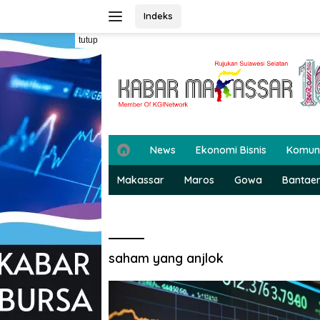
Langsung
Indeks
ke
konten
tutup
H
News
Ekonomi Bisnis
Komun
o
m
Makassar
Maros
Gowa
Bantae
e
saham yang anjlok