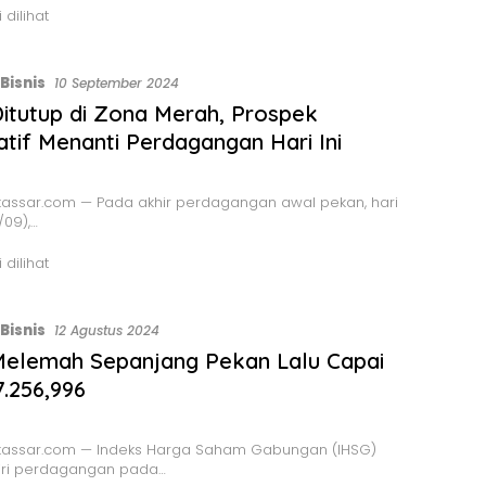
 dilihat
Bisnis
10 September 2024
itutup di Zona Merah, Prospek
atif Menanti Perdagangan Hari Ini
assar.com — Pada akhir perdagangan awal pekan, hari
/09),…
 dilihat
Bisnis
12 Agustus 2024
Melemah Sepanjang Pekan Lalu Capai
7.256,996
assar.com — Indeks Harga Saham Gabungan (IHSG)
ri perdagangan pada…