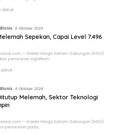
 dilihat
Bisnis
6 Oktober 2024
elemah Sepekan, Capai Level 7.496
assar.com — Indeks Harga Saham Gabungan (IHSG)
an penurunan signifikan…
 dilihat
Bisnis
4 Oktober 2024
itutup Melemah, Sektor Teknologi
pin
assar.com — Indeks Harga Saham Gabungan (IHSG)
i penurunan pada…