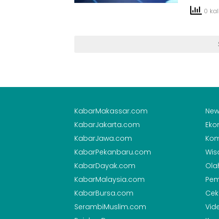
0 kali
KabarMakassar.com
New
KabarJakarta.com
Eko
KabarJawa.com
Kom
KabarPekanbaru.com
Wis
KabarDayak.com
Ola
KabarMalaysia.com
Pem
KabarBursa.com
Cek
SerambiMuslim.com
Vid