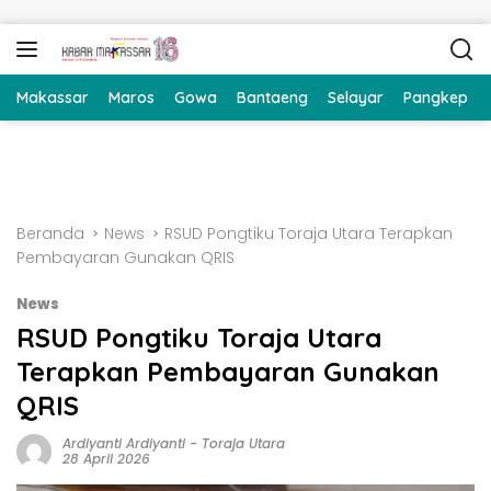
Langsung ke konten
Makassar
Maros
Gowa
Bantaeng
Selayar
Pangkep
Beranda
News
RSUD Pongtiku Toraja Utara Terapkan
Pembayaran Gunakan QRIS
News
RSUD Pongtiku Toraja Utara
Terapkan Pembayaran Gunakan
QRIS
Ardiyanti Ardiyanti
-
Toraja Utara
28 April 2026