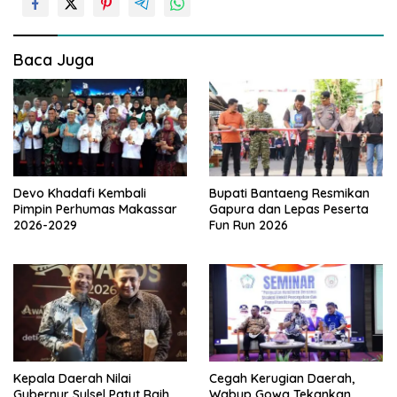
a
s
i
Baca Juga
p
o
s
Devo Khadafi Kembali
Bupati Bantaeng Resmikan
Pimpin Perhumas Makassar
Gapura dan Lepas Peserta
2026-2029
Fun Run 2026
Kepala Daerah Nilai
Cegah Kerugian Daerah,
Gubernur Sulsel Patut Raih
Wabup Gowa Tekankan