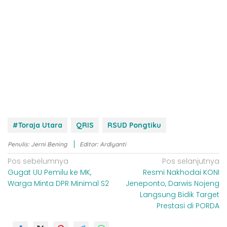
#Toraja Utara
QRIS
RSUD Pongtiku
Penulis: Jerni Bening
Editor: Ardiyanti
N
Pos sebelumnya
Pos selanjutnya
Gugat UU Pemilu ke MK,
Resmi Nakhodai KONI
a
Warga Minta DPR Minimal S2
Jeneponto, Darwis Nojeng
v
Langsung Bidik Target
i
Prestasi di PORDA
g