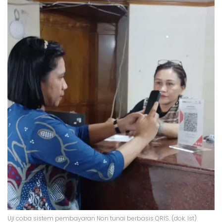
Uji coba sistem pembayaran Non tunai berbasis QRIS. (dok. Ist)