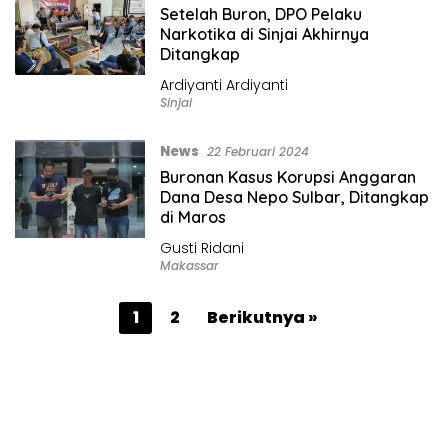
Setelah Buron, DPO Pelaku
Narkotika di Sinjai Akhirnya
Ditangkap
Ardiyanti Ardiyanti
Sinjai
News
22 Februari 2024
Buronan Kasus Korupsi Anggaran
Dana Desa Nepo Sulbar, Ditangkap
di Maros
Gusti Ridani
Makassar
P
1
2
Berikutnya »
a
g
i
n