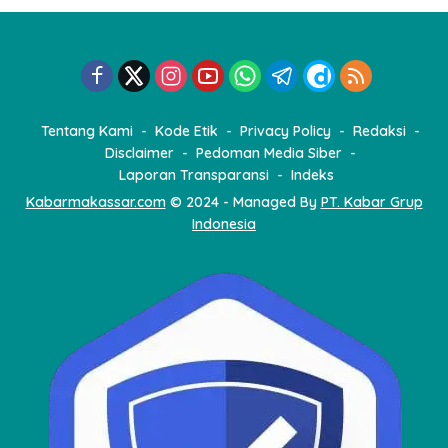
a
s
i
p
o
Tentang Kami
Kode Etik
Privacy Policy
Redaksi
s
Disclaimer
Pedoman Media Siber
Laporan Transparansi
Indeks
Kabarmakassar.com
© 2024 - Managed By
PT. Kabar Grup
Indonesia