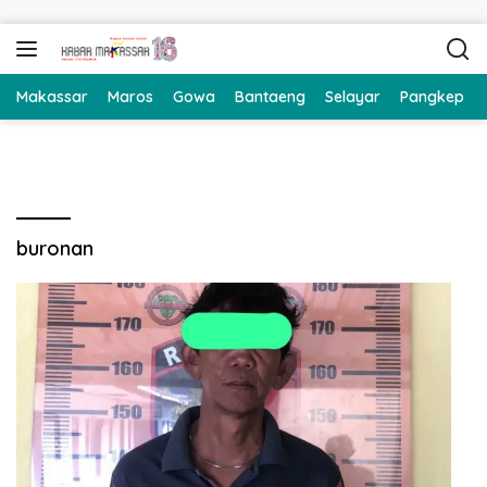
Langsung ke konten
Makassar
Maros
Gowa
Bantaeng
Selayar
Pangkep
buronan