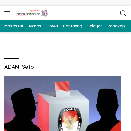
Langsung ke konten
Makassar
Maros
Gowa
Bantaeng
Selayar
Pangkep
ADAMI Seto