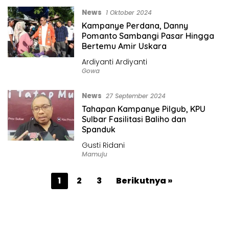
News
1 Oktober 2024
Kampanye Perdana, Danny
Pomanto Sambangi Pasar Hingga
Bertemu Amir Uskara
Ardiyanti Ardiyanti
Gowa
News
27 September 2024
Tahapan Kampanye Pilgub, KPU
Sulbar Fasilitasi Baliho dan
Spanduk
Gusti Ridani
Mamuju
P
1
2
3
Berikutnya »
a
g
i