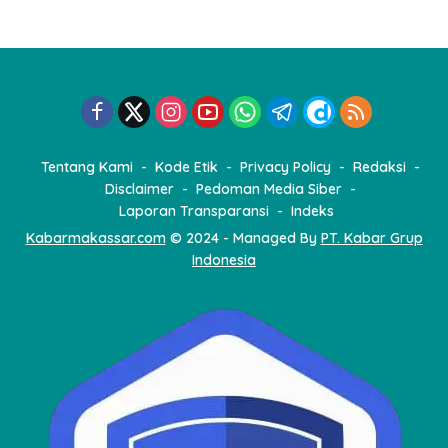
n
a
s
i
p
o
Tentang Kami
Kode Etik
Privacy Policy
Redaksi
s
Disclaimer
Pedoman Media Siber
Laporan Transparansi
Indeks
Kabarmakassar.com
© 2024 - Managed By
PT. Kabar Grup
Indonesia