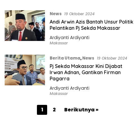
News
19 Oktober 2024
Andi Arwin Azis Bantah Unsur Politik
Pelantikan Pj Sekda Makassar
Ardiyanti Ardiyanti
Makassar
Berita Utama
,
News
19 Oktober 2024
Pj Sekda Makassar Kini Dijabat
Irwan Adnan, Gantikan Firman
Pagarra
Ardiyanti Ardiyanti
Makassar
P
1
2
Berikutnya »
a
g
i