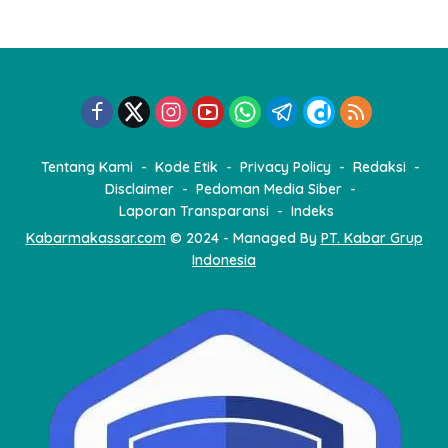
n
a
s
i
p
o
Tentang Kami
Kode Etik
Privacy Policy
Redaksi
s
Disclaimer
Pedoman Media Siber
Laporan Transparansi
Indeks
Kabarmakassar.com
© 2024 - Managed By
PT. Kabar Grup
Indonesia