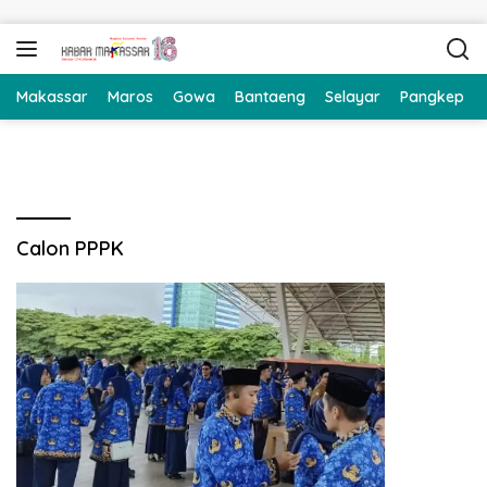
Langsung ke konten
Makassar
Maros
Gowa
Bantaeng
Selayar
Pangkep
Calon PPPK