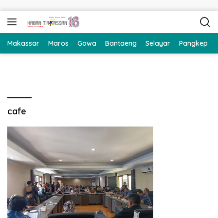
Langsung ke konten
Makassar
Maros
Gowa
Bantaeng
Selayar
Pangkep
cafe