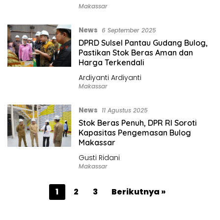
Makassar
News
6 September 2025
DPRD Sulsel Pantau Gudang Bulog,
Pastikan Stok Beras Aman dan
Harga Terkendali
Ardiyanti Ardiyanti
Makassar
News
11 Agustus 2025
Stok Beras Penuh, DPR RI Soroti
Kapasitas Pengemasan Bulog
Makassar
Gusti Ridani
Makassar
P
1
2
3
Berikutnya »
a
g