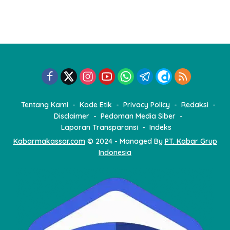
i
n
a
s
i
p
o
Tentang Kami
Kode Etik
Privacy Policy
Redaksi
s
Disclaimer
Pedoman Media Siber
Laporan Transparansi
Indeks
Kabarmakassar.com
© 2024 - Managed By
PT. Kabar Grup
Indonesia