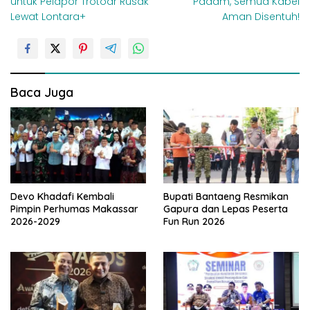
untuk Pelapor Trotoar Rusak
Padam, Semua Kabel
v
Lewat Lontara+
Aman Disentuh!
i
g
a
s
Baca Juga
i
p
o
s
Devo Khadafi Kembali
Bupati Bantaeng Resmikan
Pimpin Perhumas Makassar
Gapura dan Lepas Peserta
2026-2029
Fun Run 2026