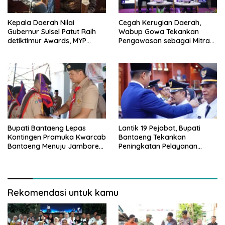
Kepala Daerah Nilai
Cegah Kerugian Daerah,
Gubernur Sulsel Patut Raih
Wabup Gowa Tekankan
detiktimur Awards, MYP
Pengawasan sebagai Mitra
Perkuat Konektivitas
Strategis
Bupati Bantaeng Lepas
Lantik 19 Pejabat, Bupati
Kontingen Pramuka Kwarcab
Bantaeng Tekankan
Bantaeng Menuju Jambore
Peningkatan Pelayanan
Nasional
kepada Masyarakat
Rekomendasi untuk kamu