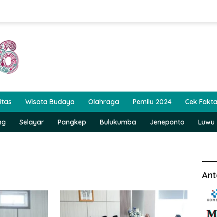
itas
Wisata Budaya
Olahraga
Pemilu 2024
Cek Fakt
ng
Selayar
Pangkep
Bulukumba
Jeneponto
Luwu
Ant