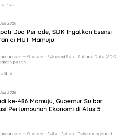
 dilihat
 Juli 2026
pati Dua Periode, SDK Ingatkan Esensi
ran di HUT Mamuju
assar.com — Gubernur Sulawesi Barat Suhardi Duka (SDK)
aikan pesan…
 dilihat
 Juli 2026
adi ke-486 Mamuju, Gubernur Sulbar
asi Pertumbuhan Ekonomi di Atas 5
n
assar.com — Gubernur Sulbar Suhardi Duka menghadiri