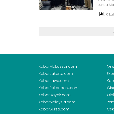
KabarMaka
Junda Ma
0 kali
KabarMakassar.com
New
KabarJakarta.com
Eko
KabarJawa.com
Kom
KabarPekanbaru.com
Wis
KabarDayak.com
Ola
KabarMalaysia.com
Pem
KabarBursa.com
Cek