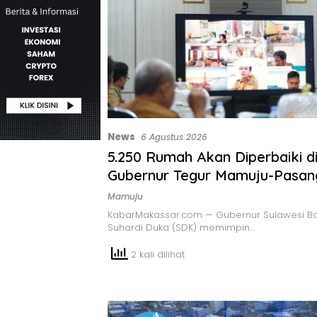
News
6 Agustus 2026
5.250 Rumah Akan Diperbaiki di
Gubernur Tegur Mamuju-Pasa
yang Belum Mulai
Mamuju
KabarMakassar.com — Gubernur Sulawesi Bar
Suhardi Duka (SDK) memimpin…
2 kali dilihat