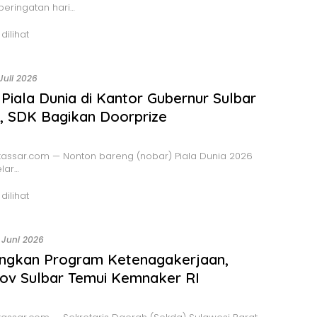
eringatan hari…
 dilihat
 Juli 2026
Piala Dunia di Kantor Gubernur Sulbar
, SDK Bagikan Doorprize
assar.com — Nonton bareng (nobar) Piala Dunia 2026
lar…
 dilihat
 Juni 2026
angkan Program Ketenagakerjaan,
ov Sulbar Temui Kemnaker RI