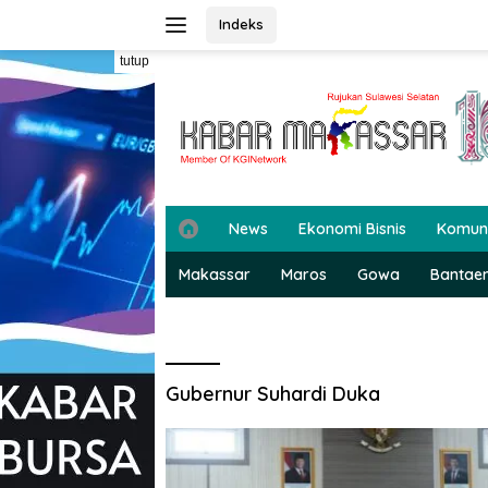
Langsung
Indeks
ke
konten
tutup
H
News
Ekonomi Bisnis
Komun
o
m
Makassar
Maros
Gowa
Bantae
e
Gubernur Suhardi Duka