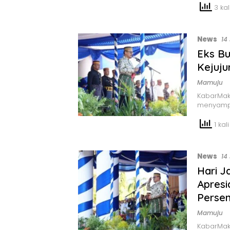
3 kali
News
14
Eks Bu
Kejuju
Mamuju
KabarMak
menyamp
1 kali
News
14
Hari J
Apresi
Perse
Mamuju
KabarMak