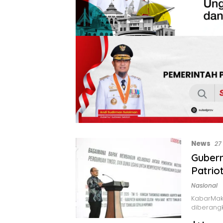
News
27
Gubern
Patrio
Nasional
KabarMak
diberangk