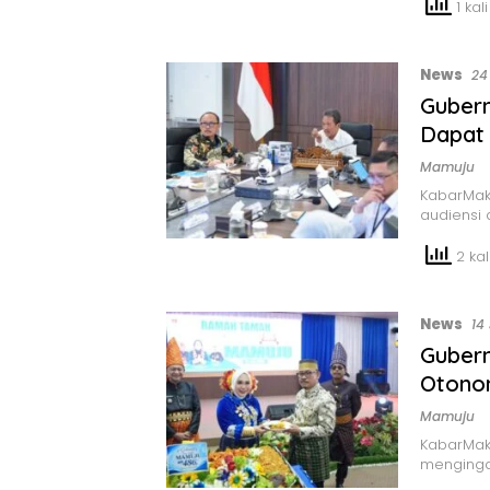
1 kali
News
24
Gubern
Dapat 
Mamuju
KabarMaka
audiensi
2 kali
News
14
Gubern
Otono
Mamuju
KabarMak
menginga