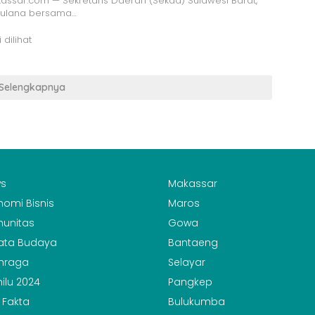
ssar.com — Sekretaris Daerah (Sekda) Sulawesi Barat,
ulana bersama…
 dilihat
Selengkapnya
s
Makassar
nomi Bisnis
Maros
unitas
Gowa
ata Budaya
Bantaeng
hraga
Selayar
ilu 2024
Pangkep
 Fakta
Bulukumba