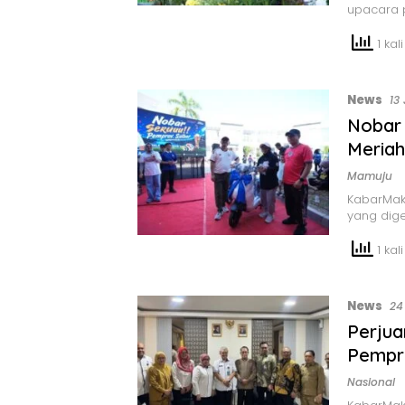
upacara p
1 kali
News
13
Nobar 
Meriah
Mamuju
KabarMak
yang dige
1 kali
News
24
Perju
Pempr
Nasional