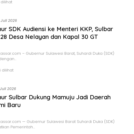
 dilihat
 Juli 2026
ur SDK Audiensi ke Menteri KKP, Sulbar
28 Desa Nelayan dan Kapal 30 GT
ssar.com – Gubernur Sulawesi Barat, Suhardi Duka (SDK)
 dengan…
 dilihat
 Juli 2026
ur Sulbar Dukung Mamuju Jadi Daerah
mi Baru
assar.com — Gubernur Sulawesi Barat Suhardi Duka (SDK)
tkan Pemerintah…