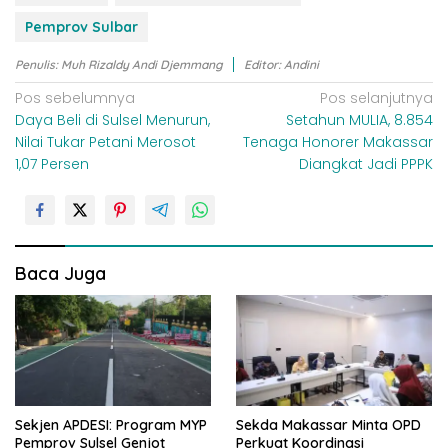
Pemprov Sulbar
Penulis: Muh Rizaldy Andi Djemmang
Editor: Andini
N
Pos sebelumnya
Pos selanjutnya
Daya Beli di Sulsel Menurun,
Setahun MULIA, 8.854
a
Nilai Tukar Petani Merosot
Tenaga Honorer Makassar
v
1,07 Persen
Diangkat Jadi PPPK
i
g
a
s
Baca Juga
i
p
o
s
Sekjen APDESI: Program MYP
Sekda Makassar Minta OPD
Pemprov Sulsel Genjot
Perkuat Koordinasi