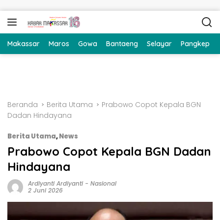
Langsung ke konten
Makassar
Maros
Gowa
Bantaeng
Selayar
Pangkep
Beranda
Berita Utama
Prabowo Copot Kepala BGN
Dadan Hindayana
Berita Utama
,
News
Prabowo Copot Kepala BGN Dadan
Hindayana
Ardiyanti Ardiyanti
-
Nasional
2 Juni 2026