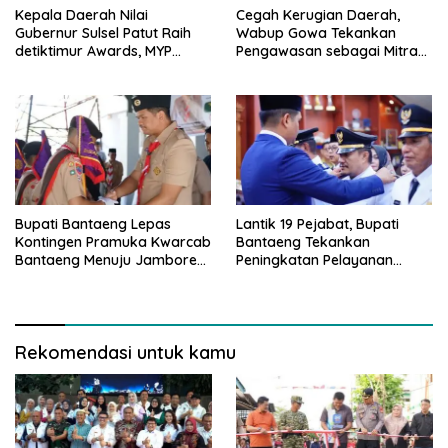
Kepala Daerah Nilai
Cegah Kerugian Daerah,
Gubernur Sulsel Patut Raih
Wabup Gowa Tekankan
detiktimur Awards, MYP
Pengawasan sebagai Mitra
Perkuat Konektivitas
Strategis
Bupati Bantaeng Lepas
Lantik 19 Pejabat, Bupati
Kontingen Pramuka Kwarcab
Bantaeng Tekankan
Bantaeng Menuju Jambore
Peningkatan Pelayanan
Nasional
kepada Masyarakat
Rekomendasi untuk kamu