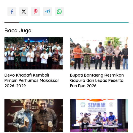
i
g
a
s
Baca Juga
i
p
o
s
Devo Khadafi Kembali
Bupati Bantaeng Resmikan
Pimpin Perhumas Makassar
Gapura dan Lepas Peserta
2026-2029
Fun Run 2026