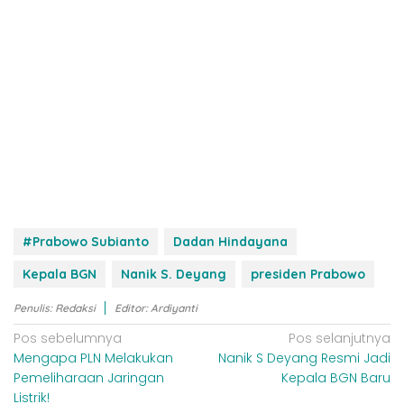
#Prabowo Subianto
Dadan Hindayana
Kepala BGN
Nanik S. Deyang
presiden Prabowo
Penulis: Redaksi
Editor: Ardiyanti
N
Pos sebelumnya
Pos selanjutnya
Mengapa PLN Melakukan
Nanik S Deyang Resmi Jadi
a
Pemeliharaan Jaringan
Kepala BGN Baru
v
Listrik!