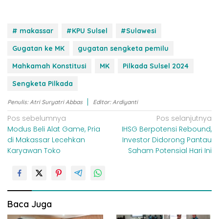
# makassar
#KPU Sulsel
#Sulawesi
Gugatan ke MK
gugatan sengketa pemilu
Mahkamah Konstitusi
MK
Pilkada Sulsel 2024
Sengketa Pilkada
Penulis: Atri Suryatri Abbas
Editor: Ardiyanti
N
Pos sebelumnya
Pos selanjutnya
Modus Beli Alat Game, Pria
IHSG Berpotensi Rebound,
a
di Makassar Lecehkan
Investor Didorong Pantau
v
Karyawan Toko
Saham Potensial Hari Ini
i
g
a
s
Baca Juga
i