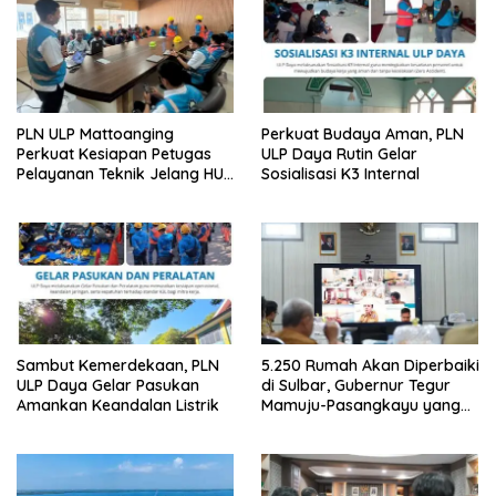
p
o
s
PLN ULP Mattoanging
Perkuat Budaya Aman, PLN
Perkuat Kesiapan Petugas
ULP Daya Rutin Gelar
Pelayanan Teknik Jelang HUT
Sosialisasi K3 Internal
ke-81 RI
Sambut Kemerdekaan, PLN
5.250 Rumah Akan Diperbaiki
ULP Daya Gelar Pasukan
di Sulbar, Gubernur Tegur
Amankan Keandalan Listrik
Mamuju-Pasangkayu yang
Belum Mulai