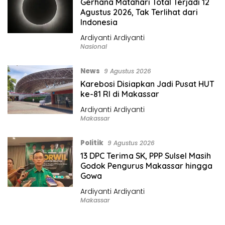
Gerhana Matahari Total Terjadi 12
r
Agustus 2026, Tak Terlihat dari
M
Indonesia
a
Ardiyanti Ardiyanti
k
Nasional
a
s
News
9 Agustus 2026
s
Karebosi Disiapkan Jadi Pusat HUT
a
ke-81 RI di Makassar
r
Ardiyanti Ardiyanti
.
Makassar
c
o
Politik
9 Agustus 2026
m
13 DPC Terima SK, PPP Sulsel Masih
Godok Pengurus Makassar hingga
Gowa
Ardiyanti Ardiyanti
Makassar