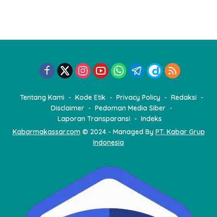
i
n
a
s
i
p
o
Tentang Kami
Kode Etik
Privacy Policy
Redaksi
s
Disclaimer
Pedoman Media Siber
Laporan Transparansi
Indeks
Kabarmakassar.com
© 2024 - Managed By
PT. Kabar Grup
Indonesia