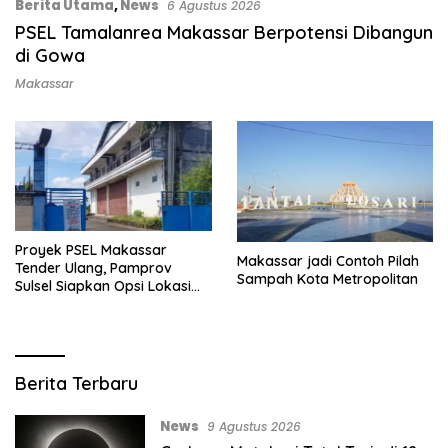
Berita Utama
,
News
6 Agustus 2026
PSEL Tamalanrea Makassar Berpotensi Dibangun
di Gowa
Makassar
Proyek PSEL Makassar
Makassar jadi Contoh Pilah
Tender Ulang, Pamprov
Sampah Kota Metropolitan
Sulsel Siapkan Opsi Lokasi
Baru
K
Berita Terbaru
a
b
News
9 Agustus 2026
a