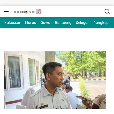
Langsung ke konten
Makassar
Maros
Gowa
Bantaeng
Selayar
Pangkep