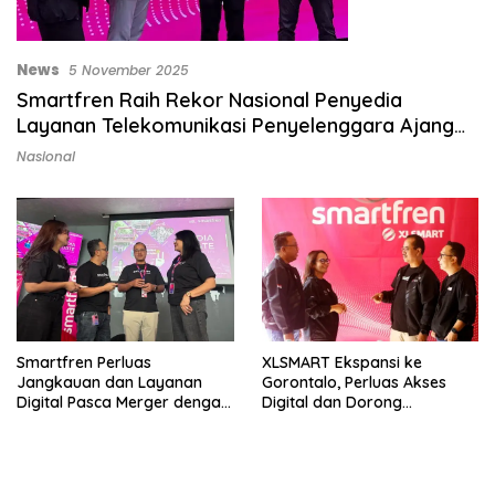
News
5 November 2025
Smartfren Raih Rekor Nasional Penyedia
Layanan Telekomunikasi Penyelenggara Ajang
Lari Terbanyak
Nasional
Smartfren Perluas
XLSMART Ekspansi ke
Jangkauan dan Layanan
Gorontalo, Perluas Akses
Digital Pasca Merger dengan
Digital dan Dorong
XLSMART
Pertumbuhan Ekonomi Lokal