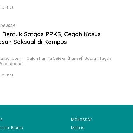
 dilihat
Mei 2024
 Bentuk Satgas PPKS, Cegah Kasus
asan Seksual di Kampus
ssar.com — Calon Panitia Seleksi (Pansel) Satuan Tugas
 Penanganan…
 dilihat
s
Makassar
nomi Bisnis
Maros