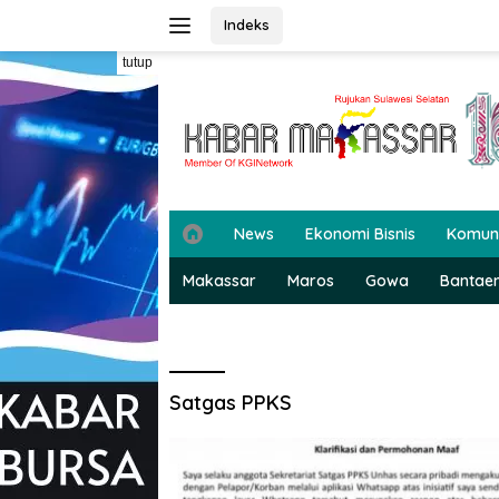
Langsung
Indeks
ke
konten
tutup
H
News
Ekonomi Bisnis
Komun
o
m
Makassar
Maros
Gowa
Bantae
e
Satgas PPKS