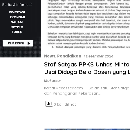
News
,
Pendidikan
1 Desember 2024
Staf Satgas PPKS Unhas Mint
Usai Diduga Bela Dosen yang 
Mahasiswa
Makassar
KabarMakassar.com — Salah satu Staf Satg
dan Penanganan Kekerasan…
0 kali dilihat