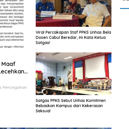
Viral Percakapan Staf PPKS Unhas Bela
Dosen Cabul Beredar, Ini Kata Ketua
Satgas!
a Maaf
Lecehkan
as Pencegahan
Satgas PPKS Sebut Unhas Komitmen
Bebaskan Kampus dari Kekerasan
Seksual