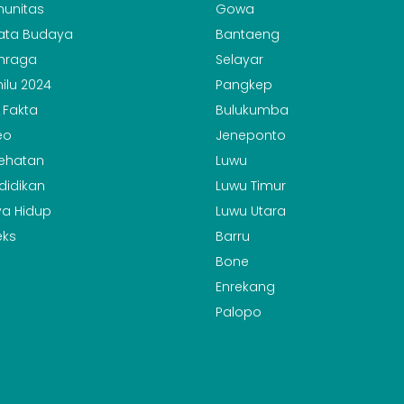
unitas
Gowa
ata Budaya
Bantaeng
hraga
Selayar
ilu 2024
Pangkep
 Fakta
Bulukumba
eo
Jeneponto
ehatan
Luwu
didikan
Luwu Timur
a Hidup
Luwu Utara
eks
Barru
Bone
Enrekang
Palopo