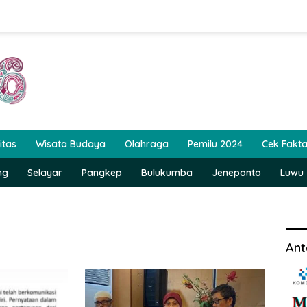
itas
Wisata Budaya
Olahraga
Pemilu 2024
Cek Fakt
ng
Selayar
Pangkep
Bulukumba
Jeneponto
Luwu
Ant