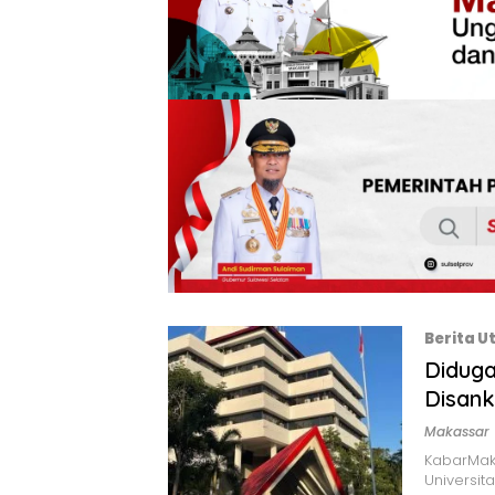
Berita 
Diduga
Disank
Makassar
KabarMak
Universit