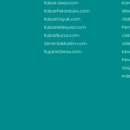
KabarJawa.com
Kom
KabarPekanbaru.com
Wis
KabarDayak.com
Ola
KabarMalaysia.com
Pem
KabarBursa.com
Cek
SerambiMuslim.com
Vid
RujukanDesa.com
Kes
Pen
Gay
Ind