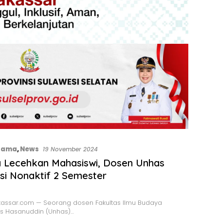
Utama
,
News
19 November 2024
 Lecehkan Mahasiswi, Dosen Unhas
si Nonaktif 2 Semester
assar.com — Seorang dosen Fakultas Ilmu Budaya
as Hasanuddin (Unhas)…