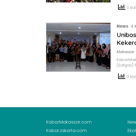
0 kali
News
4 
Unibos
Keker
Makassar
KabarMaka
(Satgas)
0 kali
KabarMakassar.com
New
KabarJakarta.com
Eko