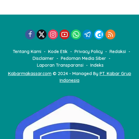
n
a
s
i
p
o
Tentang Kami
Kode Etik
Privacy Policy
Redaksi
s
Disclaimer
Pedoman Media Siber
Laporan Transparansi
Indeks
Kabarmakassar.com
© 2024 - Managed By
PT. Kabar Grup
Indonesia