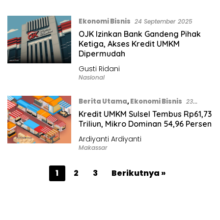
Ekonomi Bisnis
24 September 2025
OJK Izinkan Bank Gandeng Pihak
Ketiga, Akses Kredit UMKM
Dipermudah
Gusti Ridani
Nasional
Berita Utama
,
Ekonomi Bisnis
23
September 2025
Kredit UMKM Sulsel Tembus Rp61,73
Triliun, Mikro Dominan 54,96 Persen
Ardiyanti Ardiyanti
Makassar
P
1
2
3
Berikutnya »
a
g
i