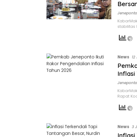
Bersa
Jenepont
KabarMak
stabilitas
News
12
Pemkab
Inflas
Jenepont
KabarMak
Rapat Koo
News
3 
Inflas