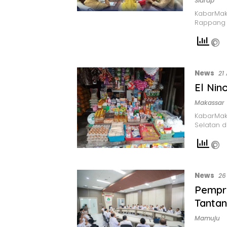
Sidrap
KabarMak
Rappang (
News
21
El Nino
Makassar
KabarMak
Selatan d
News
26
Pempro
Tanta
Mamuju