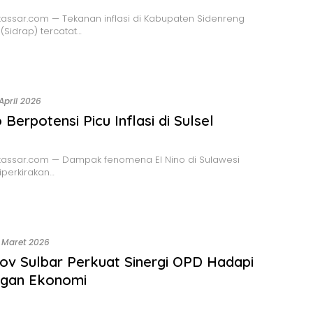
assar.com — Tekanan inflasi di Kabupaten Sidenreng
Sidrap) tercatat…
 April 2026
 Berpotensi Picu Inflasi di Sulsel
assar.com — Dampak fenomena El Nino di Sulawesi
iperkirakan…
 Maret 2026
v Sulbar Perkuat Sinergi OPD Hadapi
ngan Ekonomi