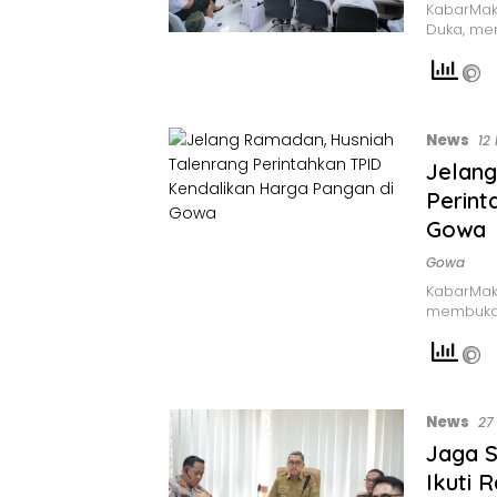
KabarMaka
Duka, me
News
12
Jelang
Perint
Gowa
Gowa
KabarMaka
membuka 
News
27
Jaga S
Ikuti 