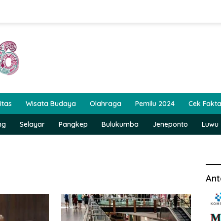
itas
Wisata Budaya
Olahraga
Pemilu 2024
Cek Fakt
ng
Selayar
Pangkep
Bulukumba
Jeneponto
Luwu
Ant