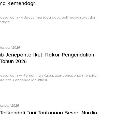
ma Kemendagri
o
assar.com -– Upaya menjaga daya beli masyarakat dan
 harga…
 Januari 2026
 Jeneponto Ikuti Rakor Pengendalian
i Tahun 2026
o
assar.com –- Pemerintah Kabupaten Jeneponto mengikuti
rdinasi Pengendalian Inflasi…
Januari 2026
i Terkendali Tapi Tantangan Besar, Nurdin