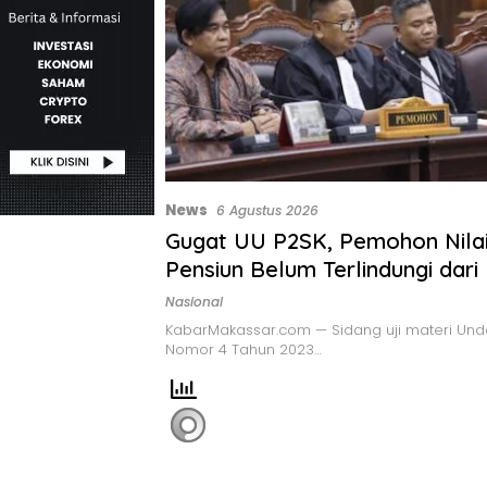
News
6 Agustus 2026
Gugat UU P2SK, Pemohon Nila
Pensiun Belum Terlindungi dari I
Nasional
KabarMakassar.com — Sidang uji materi U
Nomor 4 Tahun 2023…