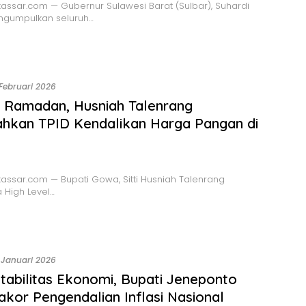
ssar.com — Gubernur Sulawesi Barat (Sulbar), Suhardi
ngumpulkan seluruh…
 Februari 2026
 Ramadan, Husniah Talenrang
ahkan TPID Kendalikan Harga Pangan di
ssar.com — Bupati Gowa, Sitti Husniah Talenrang
High Level…
 Januari 2026
tabilitas Ekonomi, Bupati Jeneponto
Rakor Pengendalian Inflasi Nasional