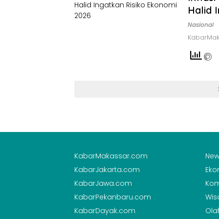
Halid 
Nasional
KabarMaka
KabarMakassar.com
New
KabarJakarta.com
Eko
KabarJawa.com
Kom
KabarPekanbaru.com
Wis
KabarDayak.com
Ola