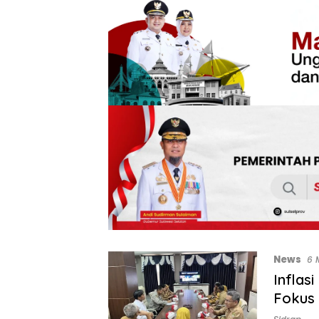
News
6 
Inflas
Fokus