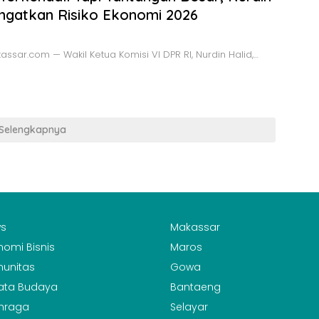
Ingatkan Risiko Ekonomi 2026
ssar.com — Wakil Ketua Komisi VI DPR RI, Nurdin Halid,…
Selengkapnya
s
Makassar
nomi Bisnis
Maros
unitas
Gowa
ata Budaya
Bantaeng
hraga
Selayar