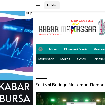
Langsung
Indeks
ke
konten
tutup
H
News
Ekonomi Bisnis
Komun
o
m
Makassar
Maros
Gowa
Bantae
e
Festival Budaya Ma’rampe-Rampe