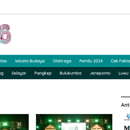
itas
Wisata Budaya
Olahraga
Pemilu 2024
Cek Fakt
ng
Selayar
Pangkep
Bulukumba
Jeneponto
Luwu
Ant