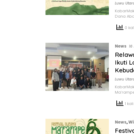
Luwu Utar
KabarMak
Dana Aba
0 kali
News
16
Relaw
Ikuti 
Kebud
Luwu Utar
KabarMak
Ma’rampe
1 kali
News
,
Wi
Festi