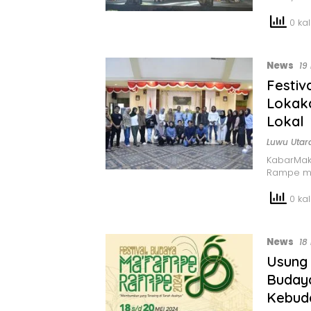
0 kali
News
19
Festi
Lokaka
Lokal
Luwu Utar
KabarMak
Rampe me
0 kali
News
18
Usung 
Buday
Kebud