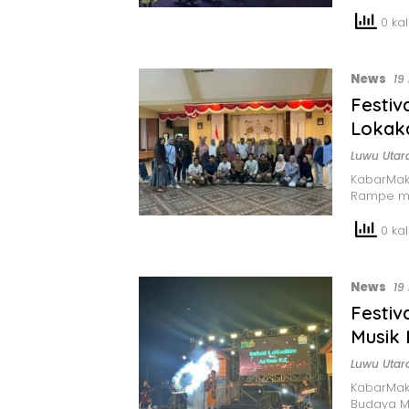
0 kali
News
19
Festi
Lokak
Luwu Utar
KabarMak
Rampe m
0 kali
News
19
Festi
Musik 
Luwu Utar
KabarMak
Budaya 