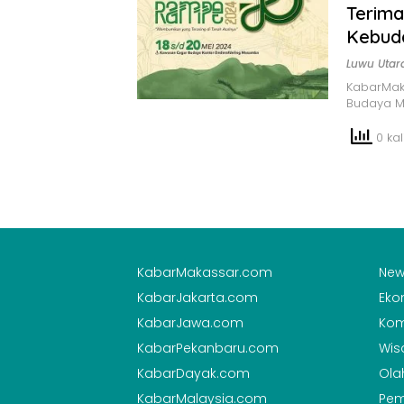
Terima
Kebud
Luwu Utar
KabarMak
Budaya 
0 kali
KabarMakassar.com
New
KabarJakarta.com
Eko
KabarJawa.com
Kom
KabarPekanbaru.com
Wis
KabarDayak.com
Ola
KabarMalaysia.com
Pem