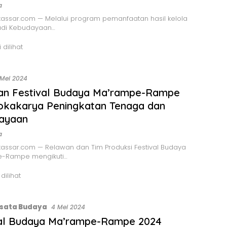
a
assar.com — Melalui program pemanfaatan hasil kelola
di Kebudayaan…
 dilihat
 Mei 2024
an Festival Budaya Ma’rampe-Rampe
Lokakarya Peningkatan Tenaga dan
ayaan
a
assar.com — Relawan dan Tim Produksi Festival Budaya
-Rampe mengikuti…
 dilihat
sata Budaya
4 Mei 2024
val Budaya Ma’rampe-Rampe 2024