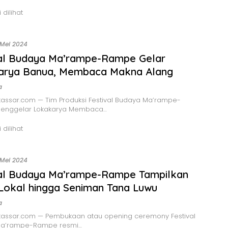
 dilihat
 Mei 2024
val Budaya Ma’rampe-Rampe Gelar
arya Banua, Membaca Makna Alang
a
assar.com — Tim Produksi Festival Budaya Ma’rampe-
enggelar Lokakarya Membaca…
 dilihat
 Mei 2024
val Budaya Ma’rampe-Rampe Tampilkan
Lokal hingga Seniman Tana Luwu
a
assar.com — Pembukaan atau opening ceremony Festival
Ma’rampe-Rampe resmi…