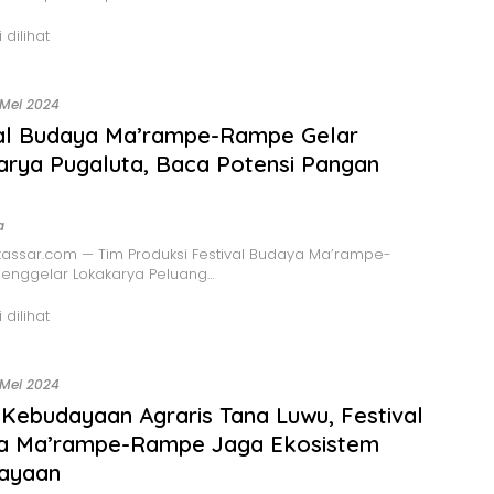
 dilihat
 Mei 2024
val Budaya Ma’rampe-Rampe Gelar
rya Pugaluta, Baca Potensi Pangan
a
assar.com — Tim Produksi Festival Budaya Ma’rampe-
nggelar Lokakarya Peluang…
 dilihat
 Mei 2024
Kebudayaan Agraris Tana Luwu, Festival
a Ma’rampe-Rampe Jaga Ekosistem
ayaan