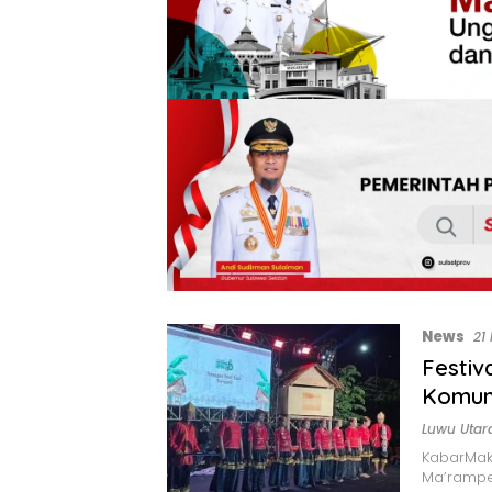
News
21
Festi
Komuni
Luwu Utar
KabarMak
Ma’rampe