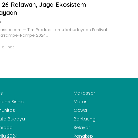
 26 Relawan, Jaga Ekosistem
ayaan
a
assar.com — Tim Produksi temu kebudayaan Festival
Ma’rampe-Rampe 2024…
 dilihat
s
Makassar
nomi Bisnis
Maros
unitas
Gowa
ata Budaya
Bantaeng
hraga
Selayar
ilu 2024
Pangkep