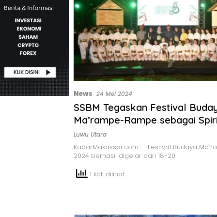
News
24 Mei 2024
SSBM Tegaskan Festival Buda
Ma’rampe-Rampe sebagai Spiri
Luwu Utara
KabarMakassar.com — Festival Budaya Ma
2024 berhasil digelar dari 18-20…
1 kali dilihat