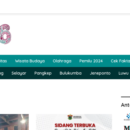
itas
Wisata Budaya
Olahraga
Pemilu 2024
Cek Fakt
ng
Selayar
Pangkep
Bulukumba
Jeneponto
Luwu
Ant