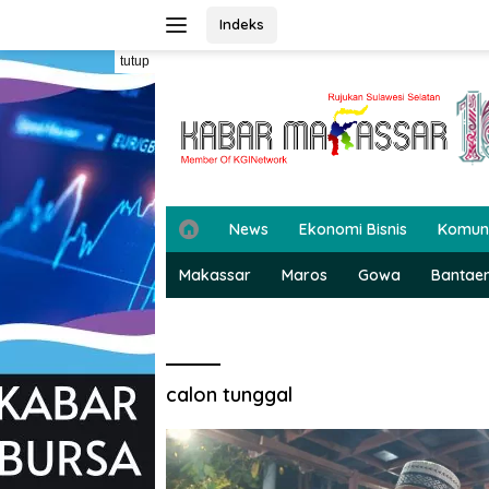
Langsung
Indeks
ke
konten
tutup
H
News
Ekonomi Bisnis
Komun
o
m
Makassar
Maros
Gowa
Bantae
e
calon tunggal