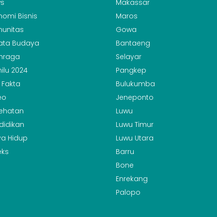
s
Makassar
nomi Bisnis
Maros
unitas
Gowa
ata Budaya
Bantaeng
hraga
Selayar
ilu 2024
Pangkep
 Fakta
Bulukumba
eo
Jeneponto
ehatan
Luwu
didikan
Luwu Timur
a Hidup
Luwu Utara
eks
Barru
Bone
Enrekang
Palopo