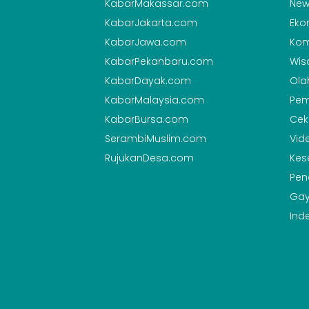
KabarMakassar.com
New
KabarJakarta.com
Eko
KabarJawa.com
Kom
KabarPekanbaru.com
Wis
KabarDayak.com
Ola
KabarMalaysia.com
Pem
KabarBursa.com
Cek
SerambiMuslim.com
Vid
RujukanDesa.com
Kes
Pen
Gay
Ind