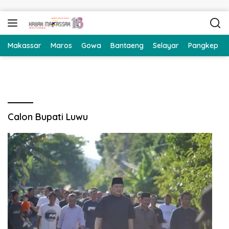
Langsung ke konten
Makassar
Maros
Gowa
Bantaeng
Selayar
Pangkep
Calon Bupati Luwu