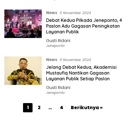
News
11 November 2024
Debat Kedua Pilkada Jeneponto, 4
Paslon Adu Gagasan Peningkatan
Layanan Publik
Gusti Ridani
Jeneponto
News
9 November 2024
Jelang Debat Kedua, Akademisi
Mustaufiq Nantikan Gagasan
Layanan Publik Setiap Paslon
Gusti Ridani
Jeneponto
P
1
2
…
4
Berikutnya »
a
g