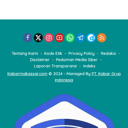
i
n
a
s
i
p
o
Tentang Kami
Kode Etik
Privacy Policy
Redaksi
s
Disclaimer
Pedoman Media Siber
Laporan Transparansi
Indeks
Kabarmakassar.com
© 2024 - Managed By
PT. Kabar Grup
Indonesia