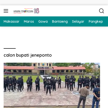
Langsung ke konten
Makassar
Maros
Gowa
Bantaeng
Selayar
Pangkep
calon bupati jeneponto