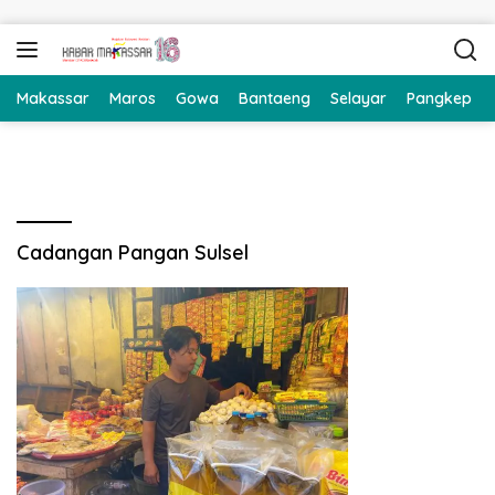
Langsung ke konten
Makassar
Maros
Gowa
Bantaeng
Selayar
Pangkep
Cadangan Pangan Sulsel