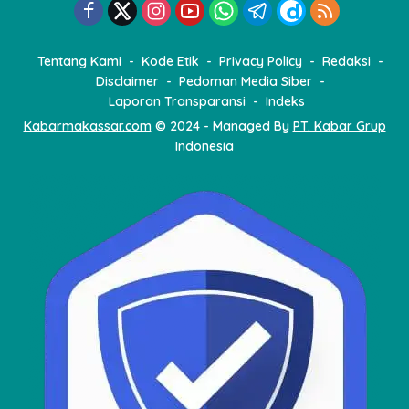
i
p
o
Tentang Kami
Kode Etik
Privacy Policy
Redaksi
s
Disclaimer
Pedoman Media Siber
Laporan Transparansi
Indeks
Kabarmakassar.com
© 2024 - Managed By
PT. Kabar Grup
Indonesia