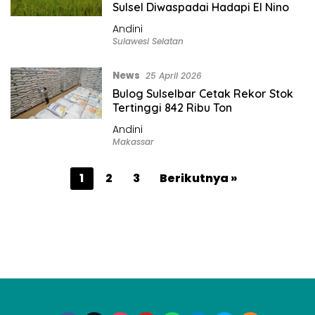
Sulsel Diwaspadai Hadapi El Nino
Andini
Sulawesi Selatan
News
25 April 2026
Bulog Sulselbar Cetak Rekor Stok
Tertinggi 842 Ribu Ton
Andini
Makassar
P
1
2
3
Berikutnya »
a
g
i
n
a
s