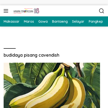
Langsung ke konten
Makassar
Maros
Gowa
Bantaeng
Selayar
Pangkep
budidaya pisang cavendish