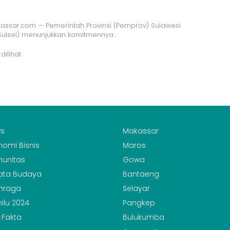
assar.com — Pemerintah Provinsi (Pemprov) Sulawesi
Sulsel) menunjukkan komitmennya…
 dilihat
s
Makassar
nomi Bisnis
Maros
unitas
Gowa
ata Budaya
Bantaeng
hraga
Selayar
ilu 2024
Pangkep
 Fakta
Bulukumba