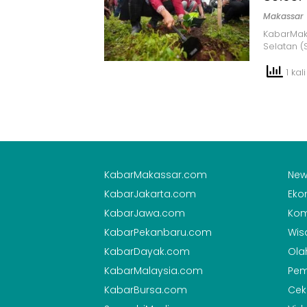
Makassar
KabarMak
Selatan (
1 kali
KabarMakassar.com
New
KabarJakarta.com
Eko
KabarJawa.com
Kom
KabarPekanbaru.com
Wis
KabarDayak.com
Ola
KabarMalaysia.com
Pem
KabarBursa.com
Cek