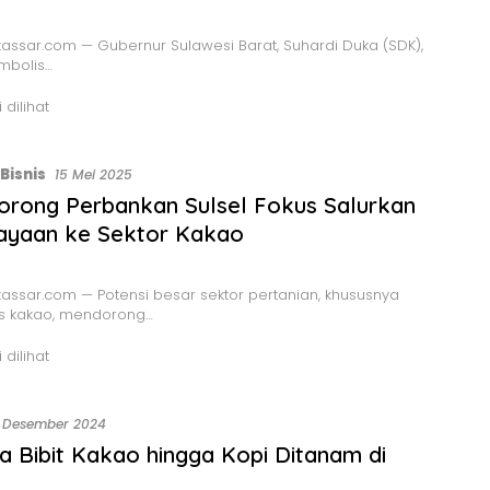
ssar.com — Gubernur Sulawesi Barat, Suhardi Duka (SDK),
mbolis…
 dilihat
Bisnis
15 Mei 2025
rong Perbankan Sulsel Fokus Salurkan
ayaan ke Sektor Kakao
ssar.com — Potensi besar sektor pertanian, khususnya
s kakao, mendorong…
 dilihat
 Desember 2024
ta Bibit Kakao hingga Kopi Ditanam di