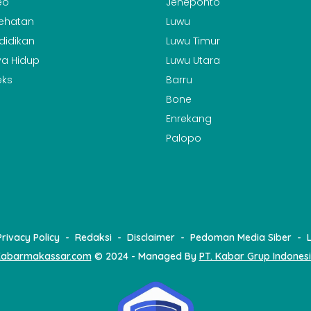
eo
Jeneponto
ehatan
Luwu
didikan
Luwu Timur
a Hidup
Luwu Utara
eks
Barru
Bone
Enrekang
Palopo
Privacy Policy
Redaksi
Disclaimer
Pedoman Media Siber
abarmakassar.com
© 2024 - Managed By
PT. Kabar Grup Indones