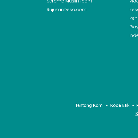
SerambiMuslim.com
Vid
RujukanDesa.com
Kes
Pen
Gay
Ind
Tentang Kami
Kode Etik
K