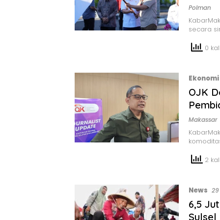
Polman
KabarMaka
secara si
0 kali
Ekonomi 
OJK Do
Pembi
Makassar
KabarMaka
komodita
2 kali
News
29
6,5 Ju
Sulsel