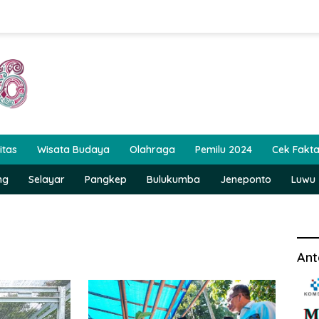
itas
Wisata Budaya
Olahraga
Pemilu 2024
Cek Fakt
ng
Selayar
Pangkep
Bulukumba
Jeneponto
Luwu
Ant