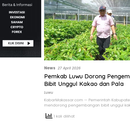
News
27 April 2026
Pemkab Luwu Dorong Pengem
Bibit Unggul Kakao dan Pala
Luwu
KabarMakassar.com — Pemerintah Kabupate
mendorong pengembangan bibit unggul ka
1 kali dilihat