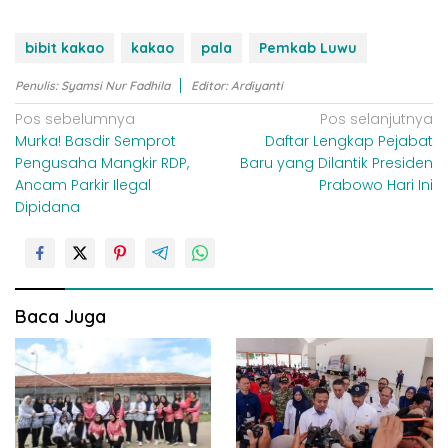
bibit kakao
kakao
pala
Pemkab Luwu
Penulis: Syamsi Nur Fadhila
Editor: Ardiyanti
N
Pos sebelumnya
Pos selanjutnya
Murka! Basdir Semprot
Daftar Lengkap Pejabat
a
Pengusaha Mangkir RDP,
Baru yang Dilantik Presiden
v
Ancam Parkir Ilegal
Prabowo Hari Ini
i
Dipidana
g
a
s
i
Baca Juga
p
o
s