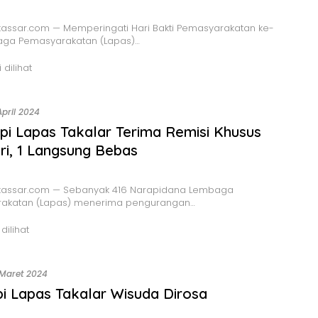
assar.com — Memperingati Hari Bakti Pemasyarakatan ke-
aga Pemasyarakatan (Lapas)…
 dilihat
April 2024
pi Lapas Takalar Terima Remisi Khusus
itri, 1 Langsung Bebas
assar.com — Sebanyak 416 Narapidana Lembaga
akatan (Lapas) menerima pengurangan…
 dilihat
 Maret 2024
i Lapas Takalar Wisuda Dirosa