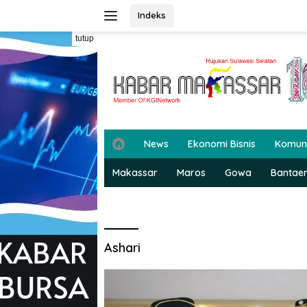
Langsung
Indeks
ke
konten
tutup
H
News
Ekonomi Bisnis
Komun
o
m
Makassar
Maros
Gowa
Bantae
e
Ashari