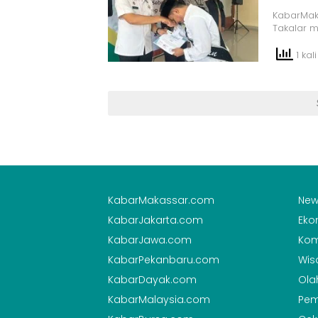
KabarMak
Takalar 
1 kali
KabarMakassar.com
New
KabarJakarta.com
Eko
KabarJawa.com
Kom
KabarPekanbaru.com
Wis
KabarDayak.com
Ola
KabarMalaysia.com
Pem