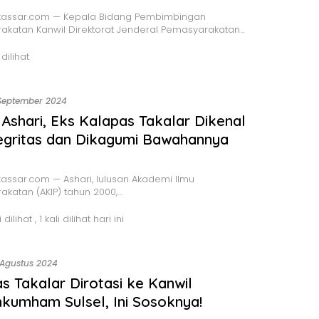
assar.com — Kepala Bidang Pembimbingan
akatan Kanwil Direktorat Jenderal Pemasyarakatan…
 dilihat
September 2024
Ashari, Eks Kalapas Takalar Dikenal
egritas dan Dikagumi Bawahannya
ssar.com — Ashari, lulusan Akademi Ilmu
katan (AKIP) tahun 2000,…
i dilihat
, 1 kali dilihat hari ini
 Agustus 2024
s Takalar Dirotasi ke Kanwil
umham Sulsel, Ini Sosoknya!