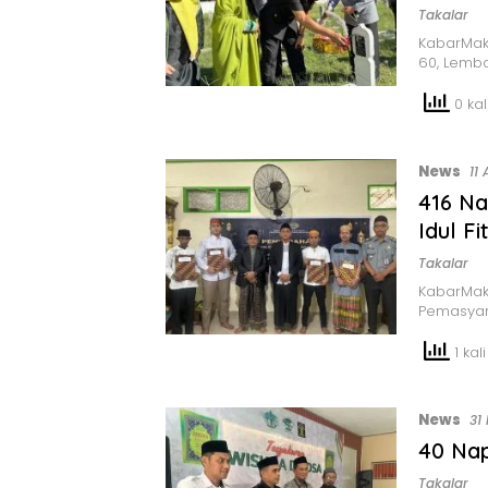
Takalar
KabarMak
60, Lemb
0 kali
News
11 
416 Na
Idul F
Takalar
KabarMak
Pemasyar
1 kali
News
31
40 Nap
Takalar