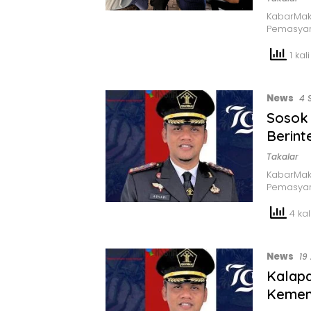
KabarMak
Pemasyar
1 kali
News
4 
Sosok 
Berint
Takalar
KabarMaka
Pemasyara
4 kal
News
19
Kalapa
Kemenk