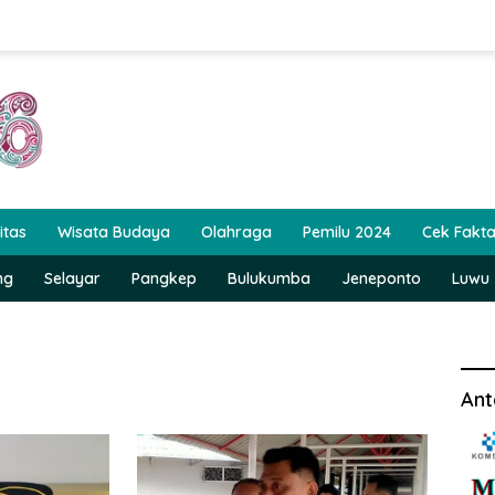
itas
Wisata Budaya
Olahraga
Pemilu 2024
Cek Fakt
ng
Selayar
Pangkep
Bulukumba
Jeneponto
Luwu
Ant