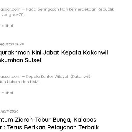
assar.com — Pada peringatan Hari Kemerdekaan Republik
 yang ke-79,…
 dilihat
 Agustus 2024
qurakhman Kini Jabat Kepala Kakanwil
kumhan Sulsel
ssar.com — Kepala Kantor Wilayah (Kakanwil)
ian Hukum dan HAM…
 dilihat
 April 2024
tum Ziarah-Tabur Bunga, Kalapas
r : Terus Berikan Pelayanan Terbaik