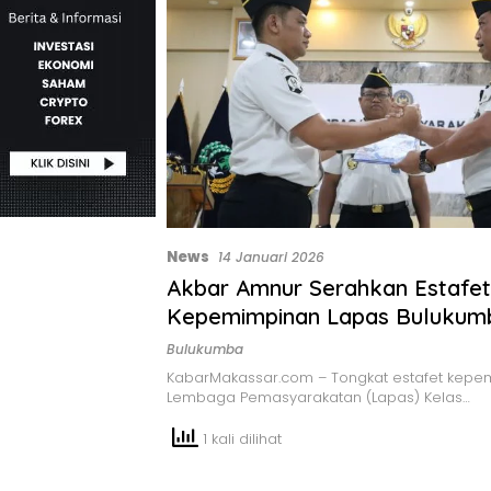
News
14 Januari 2026
Akbar Amnur Serahkan Estafet
Kepemimpinan Lapas Bulukum
Ashari
Bulukumba
KabarMakassar.com – Tongkat estafet kepe
Lembaga Pemasyarakatan (Lapas) Kelas…
1 kali dilihat