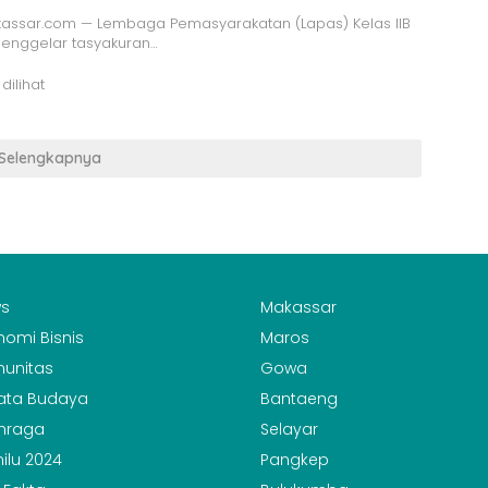
assar.com — Lembaga Pemasyarakatan (Lapas) Kelas IIB
menggelar tasyakuran…
 dilihat
Selengkapnya
s
Makassar
nomi Bisnis
Maros
unitas
Gowa
ata Budaya
Bantaeng
hraga
Selayar
ilu 2024
Pangkep