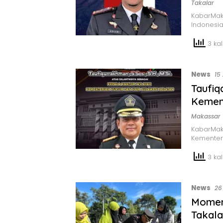
Takalar
KabarMak
Indonesia
3 kali
News
15
Taufiq
Kemen
Makassar
KabarMaka
Kementer
3 kali
News
26
Momen
Takala