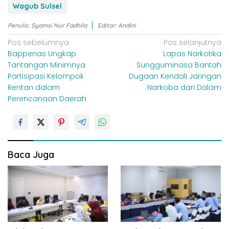
Wagub Sulsel
Penulis: Syamsi Nur Fadhila
Editor: Andini
N
Pos sebelumnya
Pos selanjutnya
Bappenas Ungkap
Lapas Narkotika
a
Tantangan Minimnya
Sungguminasa Bantah
v
Partisipasi Kelompok
Dugaan Kendali Jaringan
i
Rentan dalam
Narkoba dari Dalam
Perencanaan Daerah
g
a
s
i
Baca Juga
p
o
s