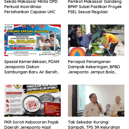
Sekda Makassar Minta OPD
Pemkot Makassar Gandeng
Perkuat Koordinasi
BPKP Sulsel Pastikan Proyek
Pertahankan Capaian UHC
PSEL Sesuai Regulasi
Spesial Kemerdekaan, PDAM
Percepat Penanganan
Jeneponto Diskon
Dampak Kekeringan, BPBD
Sambungan Baru Air Bersih
Jeneponto Jemput Bola
Rp600 Ribu
Pendataan Wilayah
Terdampak
FKR Soroti Kebocoran Pajak
Tak Sekedar Kurangi
Daerah Jeneponto Hasil
Sampah, TPS 3R Kelurahan