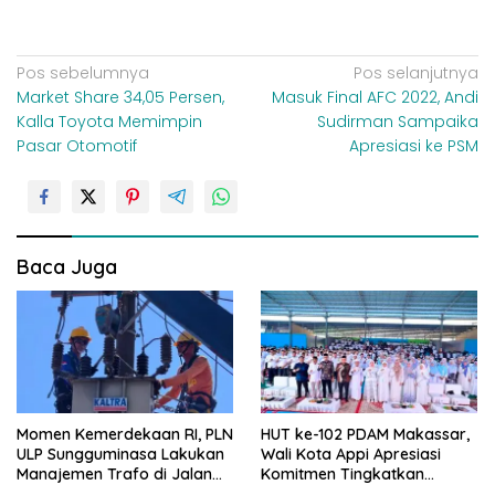
N
Pos sebelumnya
Pos selanjutnya
Market Share 34,05 Persen,
Masuk Final AFC 2022, Andi
a
Kalla Toyota Memimpin
Sudirman Sampaika
v
Pasar Otomotif
Apresiasi ke PSM
i
g
a
s
Baca Juga
i
p
o
s
Momen Kemerdekaan RI, PLN
HUT ke-102 PDAM Makassar,
ULP Sungguminasa Lakukan
Wali Kota Appi Apresiasi
Manajemen Trafo di Jalan
Komitmen Tingkatkan
Poros Pattallassang
Pelayanan Air Bersih