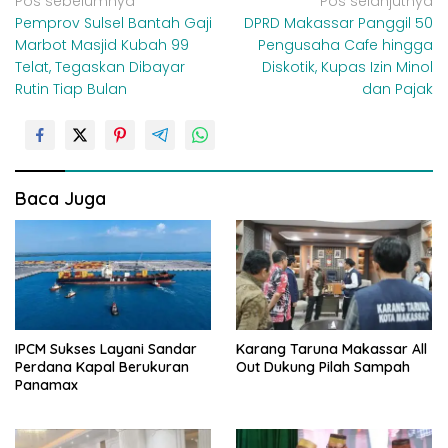
N
Pos sebelumnya
Pos selanjutnya
Pemprov Sulsel Bantah Gaji
DPRD Makassar Panggil 50
a
Marbot Masjid Kubah 99
Pengusaha Cafe hingga
v
Telat, Tegaskan Dibayar
Diskotik, Kupas Izin Minol
i
Rutin Tiap Bulan
dan Pajak
g
a
s
i
Baca Juga
p
o
s
IPCM Sukses Layani Sandar
Karang Taruna Makassar All
Perdana Kapal Berukuran
Out Dukung Pilah Sampah
Panamax