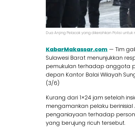
Dua Anjing Pelacak yang dikerahkan Polisi untuk 
KabarMakassar.com
— Tim ga
Sulawesi Barat menunjukkan re
pemukulan terhadap anggota pol
depan Kantor Balai Wilayah Sun
(3/6)
Kurang dari 1×24 jam setelah insi
mengamankan pelaku berinisial
penganiayaan terhadap personel
yang berujung ricuh tersebut.