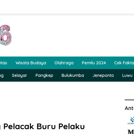
itas
Wisata Budaya
Olahraga
Pemilu 2024
Cek Fakt
ng
Selayar
Pangkep
Bulukumba
Jeneponto
Luwu
Ant
g Pelacak Buru Pelaku