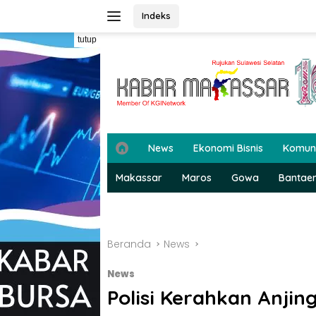
Langsung
Indeks
ke
konten
tutup
H
News
Ekonomi Bisnis
Komun
o
m
Makassar
Maros
Gowa
Bantae
e
Beranda
News
News
Polisi Kerahkan Anjin