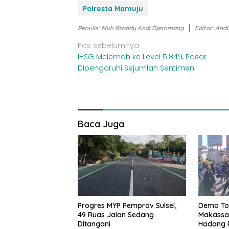
Polresta Mamuju
Penulis: Muh Rizaldy Andi Djemmang
Editor: Andi
Navigasi
Pos sebelumnya
IHSG Melemah ke Level 5.849, Pasar
pos
Dipengaruhi Sejumlah Sentimen
Baca Juga
Progres MYP Pemprov Sulsel,
Demo Tol
49 Ruas Jalan Sedang
Makassa
Ditangani
Hadang 