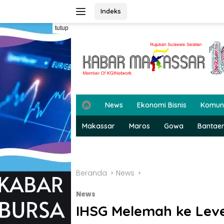
Langsung
Indeks
ke
konten
tutup
H
News
Ekonomi Bisnis
Komun
o
m
Makassar
Maros
Gowa
Bantae
e
Beranda
News
News
IHSG Melemah ke Leve