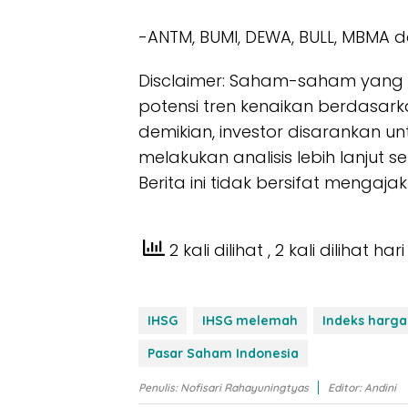
-ANTM, BUMI, DEWA, BULL, MBMA 
Disclaimer: Saham-saham yang 
potensi tren kenaikan berdasarka
demikian, investor disarankan u
melakukan analisis lebih lanjut 
Berita ini tidak bersifat mengaja
2 kali dilihat
, 2 kali dilihat hari 
IHSG
IHSG melemah
Indeks harg
Pasar Saham Indonesia
Penulis: Nofisari Rahayuningtyas
Editor: Andini