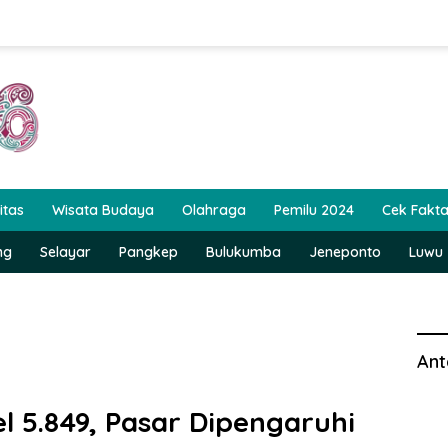
itas
Wisata Budaya
Olahraga
Pemilu 2024
Cek Fakt
ng
Selayar
Pangkep
Bulukumba
Jeneponto
Luwu
Ant
l 5.849, Pasar Dipengaruhi