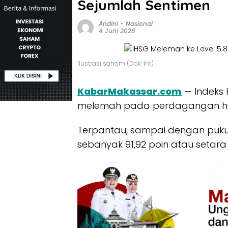
Sejumlah Sentimen
Andini
-
Nasional
4 Juni 2026
Ilustrasi saham (Dok: Int)
KabarMakassar.com
— Indeks
melemah pada perdagangan hari 
Terpantau, sampai dengan pukul
sebanyak 91,92 poin atau setara 