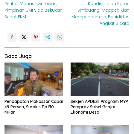
Perihal Mahasiswi Tewas,
Kondisi Jalan Poros
a
Pimpinan UMI Siap Bekukan
Simbuang-Mappak Kian
v
Senat FKM
Memprihatinkan, Benidiktus
i
Angkat Bicara
g
a
s
i
Baca Juga
p
o
s
Pendapatan Makassar Capai
Sekjen APDESI: Program MYP
49 Persen, Surplus Rp130
Pemprov Sulsel Genjot
Miliar
Ekonomi Desa