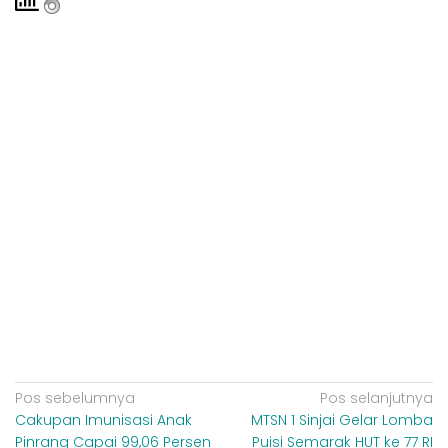
N
Pos sebelumnya
Pos selanjutnya
Cakupan Imunisasi Anak
MTSN 1 Sinjai Gelar Lomba
a
Pinrang Capai 99,06 Persen
Puisi Semarak HUT ke 77 RI