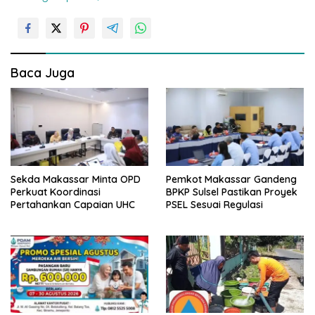
v
i
g
a
Baca Juga
s
i
p
o
s
Sekda Makassar Minta OPD
Pemkot Makassar Gandeng
Perkuat Koordinasi
BPKP Sulsel Pastikan Proyek
Pertahankan Capaian UHC
PSEL Sesuai Regulasi