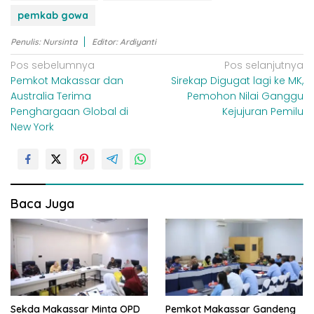
pemkab gowa
Penulis: Nursinta
Editor: Ardiyanti
N
Pos sebelumnya
Pos selanjutnya
Pemkot Makassar dan
Sirekap Digugat lagi ke MK,
a
Australia Terima
Pemohon Nilai Ganggu
v
Penghargaan Global di
Kejujuran Pemilu
i
New York
g
a
s
i
Baca Juga
p
o
s
Sekda Makassar Minta OPD
Pemkot Makassar Gandeng