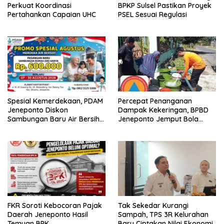
Perkuat Koordinasi
BPKP Sulsel Pastikan Proyek
Pertahankan Capaian UHC
PSEL Sesuai Regulasi
Spesial Kemerdekaan, PDAM
Percepat Penanganan
Jeneponto Diskon
Dampak Kekeringan, BPBD
Sambungan Baru Air Bersih
Jeneponto Jemput Bola
Rp600 Ribu
Pendataan Wilayah
Terdampak
FKR Soroti Kebocoran Pajak
Tak Sekedar Kurangi
Daerah Jeneponto Hasil
Sampah, TPS 3R Kelurahan
Temuan BPK
Baru Ciptakan Nilai Ekonomi