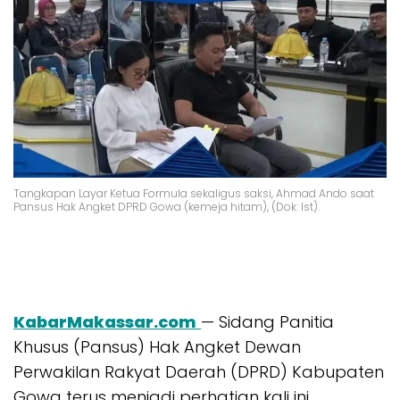
Tangkapan Layar Ketua Formula sekaligus saksi, Ahmad Ando saat
Pansus Hak Angket DPRD Gowa (kemeja hitam), (Dok: Ist).
KabarMakassar.com
— Sidang Panitia
Khusus (Pansus) Hak Angket Dewan
Perwakilan Rakyat Daerah (DPRD) Kabupaten
Gowa terus menjadi perhatian kali ini