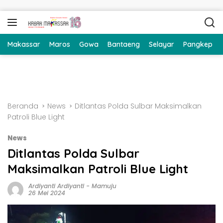
Langsung ke konten
Makassar
Maros
Gowa
Bantaeng
Selayar
Pangkep
Beranda
News
Ditlantas Polda Sulbar Maksimalkan
Patroli Blue Light
News
Ditlantas Polda Sulbar
Maksimalkan Patroli Blue Light
Ardiyanti Ardiyanti
-
Mamuju
26 Mei 2024