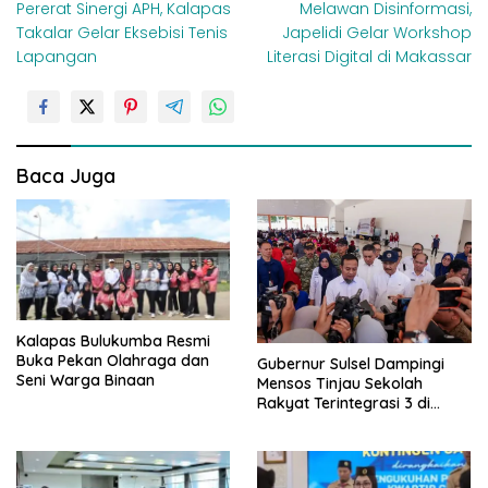
Pererat Sinergi APH, Kalapas
Melawan Disinformasi,
a
Takalar Gelar Eksebisi Tenis
Japelidi Gelar Workshop
v
Lapangan
Literasi Digital di Makassar
i
g
a
s
Baca Juga
i
p
o
s
Kalapas Bulukumba Resmi
Buka Pekan Olahraga dan
Gubernur Sulsel Dampingi
Seni Warga Binaan
Mensos Tinjau Sekolah
Rakyat Terintegrasi 3 di
Sudiang