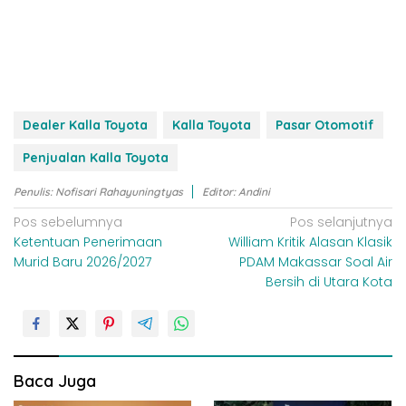
Dealer Kalla Toyota
Kalla Toyota
Pasar Otomotif
Penjualan Kalla Toyota
Penulis: Nofisari Rahayuningtyas
Editor: Andini
N
Pos sebelumnya
Pos selanjutnya
Ketentuan Penerimaan
William Kritik Alasan Klasik
a
Murid Baru 2026/2027
PDAM Makassar Soal Air
v
Bersih di Utara Kota
i
g
a
s
Baca Juga
i