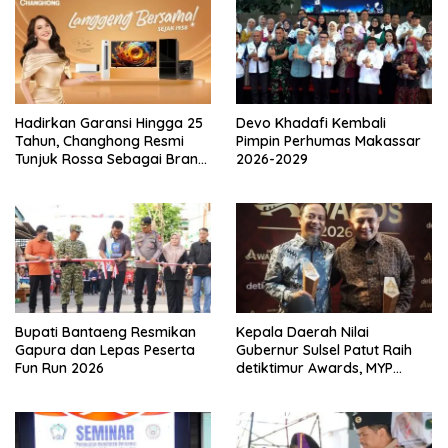
p
o
s
Hadirkan Garansi Hingga 25
Devo Khadafi Kembali
Tahun, Changhong Resmi
Pimpin Perhumas Makassar
Tunjuk Rossa Sebagai Brand
2026-2029
Ambassador
Bupati Bantaeng Resmikan
Kepala Daerah Nilai
Gapura dan Lepas Peserta
Gubernur Sulsel Patut Raih
Fun Run 2026
detiktimur Awards, MYP
Perkuat Konektivitas