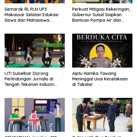
Semarak RI, PLN UP3
Perkuat Mitigasi Kekeringan,
Makassar Selatan Edukasi
Gubernur Sulsel Siapkan
Siswa dan Mahasiswa
Bantuan Pompa Air dan
Magang soal K3
Sumur Bor untuk Wilayah
Petanian
IJTI Sulselbar Dorong
Aiptu Hamka Tawang
Perlindungan Jurnalis di
Meninggal Usai Kecelakaan
Tengah Tekanan Industri
di Takalar
Media