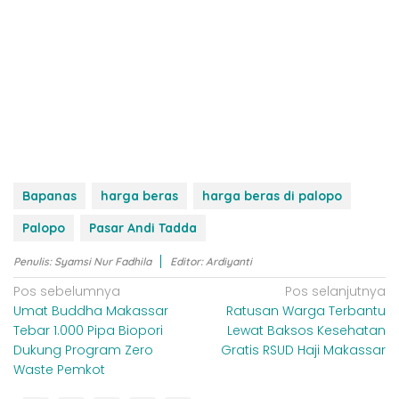
Bapanas
harga beras
harga beras di palopo
Palopo
Pasar Andi Tadda
Penulis: Syamsi Nur Fadhila
Editor: Ardiyanti
N
Pos sebelumnya
Pos selanjutnya
Umat Buddha Makassar
‎Ratusan Warga Terbantu
a
Tebar 1.000 Pipa Biopori
Lewat Baksos Kesehatan
v
Dukung Program Zero
Gratis RSUD Haji Makassar
i
Waste Pemkot
g