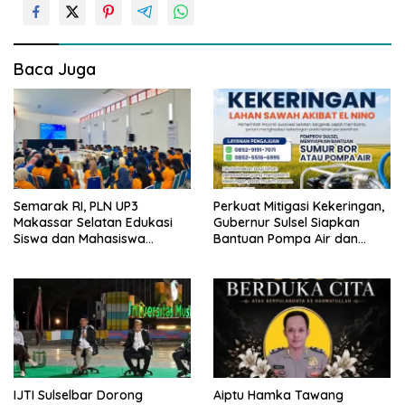
a
s
i
Baca Juga
p
o
s
Semarak RI, PLN UP3
Perkuat Mitigasi Kekeringan,
Makassar Selatan Edukasi
Gubernur Sulsel Siapkan
Siswa dan Mahasiswa
Bantuan Pompa Air dan
Magang soal K3
Sumur Bor untuk Wilayah
Petanian
IJTI Sulselbar Dorong
Aiptu Hamka Tawang