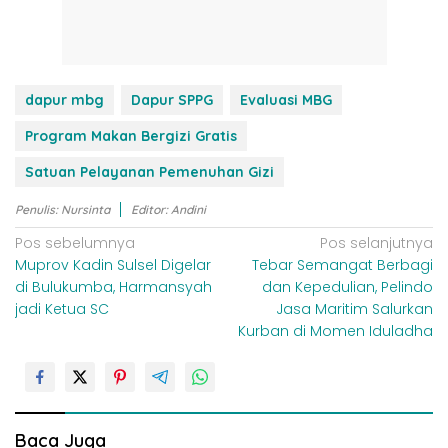
dapur mbg
Dapur SPPG
Evaluasi MBG
Program Makan Bergizi Gratis
Satuan Pelayanan Pemenuhan Gizi
Penulis: Nursinta
Editor: Andini
N
Pos sebelumnya
Pos selanjutnya
Muprov Kadin Sulsel Digelar
Tebar Semangat Berbagi
a
di Bulukumba, Harmansyah
dan Kepedulian, Pelindo
v
jadi Ketua SC
Jasa Maritim Salurkan
i
Kurban di Momen Iduladha
g
a
s
i
Baca Juga