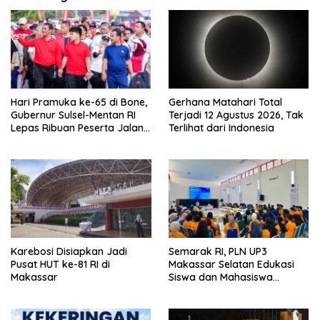
p
o
s
Hari Pramuka ke-65 di Bone,
Gerhana Matahari Total
Gubernur Sulsel-Mentan RI
Terjadi 12 Agustus 2026, Tak
Lepas Ribuan Peserta Jalan
Terlihat dari Indonesia
Sehat
Karebosi Disiapkan Jadi
Semarak RI, PLN UP3
Pusat HUT ke-81 RI di
Makassar Selatan Edukasi
Makassar
Siswa dan Mahasiswa
Magang soal K3