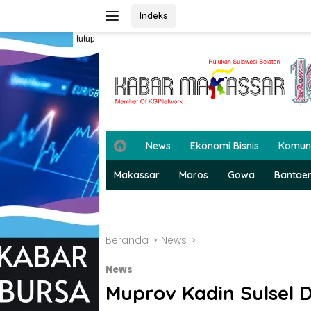
Langsung
Indeks
ke
konten
tutup
H
News
Ekonomi Bisnis
Komun
o
m
Makassar
Maros
Gowa
Bantae
e
Beranda
News
News
Muprov Kadin Sulsel D