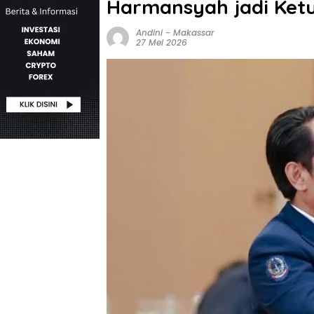
Harmansyah jadi Ket
Andini
-
Makassar
27 Mei 2026