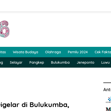
itas
Wisata Budaya
Olahraga
Pemilu 2024
Cek Fakt
ng
Selayar
Pangkep
Bulukumba
Jeneponto
Luwu
Ant
igelar di Bulukumba,