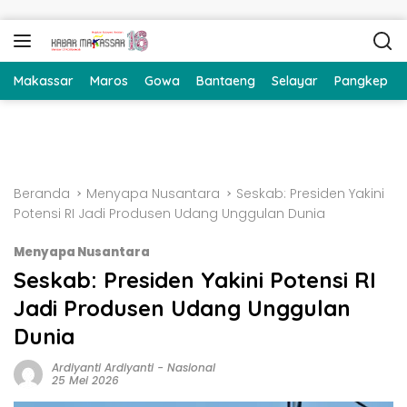
Langsung ke konten
Makassar
Maros
Gowa
Bantaeng
Selayar
Pangkep
Beranda
Menyapa Nusantara
Seskab: Presiden Yakini
Potensi RI Jadi Produsen Udang Unggulan Dunia
Menyapa Nusantara
Seskab: Presiden Yakini Potensi RI
Jadi Produsen Udang Unggulan
Dunia
Ardiyanti Ardiyanti
-
Nasional
25 Mei 2026