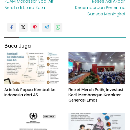
PDAM Makassar Soal Air
Reses Adi Akbar:
v
Bersih di Utara Kota
Kecemburuan Penerima
i
Bansos Meningkat
g
a
s
i
Baca Juga
p
o
s
Artefak Papua Kembali ke
Retret Merah Putih, Investasi
Indonesia dari AS
Kecil Membangun Karakter
Generasi Emas