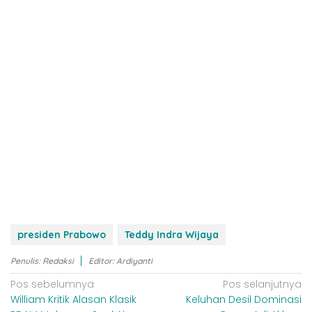
presiden Prabowo
Teddy Indra Wijaya
Penulis: Redaksi
Editor: Ardiyanti
N
Pos sebelumnya
Pos selanjutnya
William Kritik Alasan Klasik
Keluhan Desil Dominasi
a