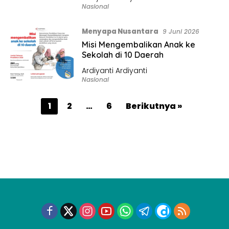
Nasional
Menyapa Nusantara
9 Juni 2026
Misi Mengembalikan Anak ke
Sekolah di 10 Daerah
Ardiyanti Ardiyanti
Nasional
P
1
2
…
6
Berikutnya »
a
g
i
n
a
s
i
p