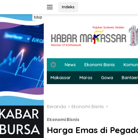
Langsung
Indeks
ke
konten
tutup
H
News
Ekonomi Bisnis
Komun
o
m
Makassar
Maros
Gowa
Bantae
e
Beranda
Ekonomi Bisnis
Ekonomi Bisnis
Harga Emas di Pegad