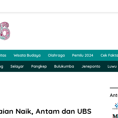
itas
Wisata Budaya
Olahraga
Pemilu 2024
Cek Fakt
ng
Selayar
Pangkep
Bulukumba
Jeneponto
Luwu
Ant
aian Naik, Antam dan UBS